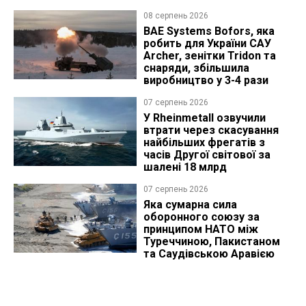
08 серпень 2026
BAE Systems Bofors, яка
робить для України САУ
Archer, зенітки Tridon та
снаряди, збільшила
виробництво у 3-4 рази
07 серпень 2026
У Rheinmetall озвучили
втрати через скасування
найбільших фрегатів з
часів Другої світової за
шалені 18 млрд
07 серпень 2026
Яка сумарна сила
оборонного союзу за
принципом НАТО між
Туреччиною, Пакистаном
та Саудівською Аравією