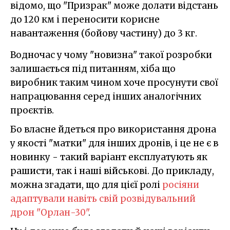
відомо, що "Призрак" може долати відстань
до 120 км і переносити корисне
навантаження (бойову частину) до 3 кг.
Водночас у чому "новизна" такої розробки
залишається під питанням, хіба що
виробник таким чином хоче просунути свої
напрацювання серед інших аналогічних
проєктів.
Бо власне йдеться про використання дрона
у якості "матки" для інших дронів, і це не є в
новинку - такий варіант експлуатують як
рашисти, так і наші військові. До прикладу,
можна згадати, що для цієї ролі
росіяни
адаптували навіть свій розвідувальний
дрон "Орлан-30"
.