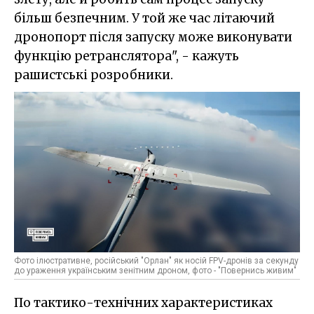
більш безпечним. У той же час літаючий
дронопорт після запуску може виконувати
функцію ретранслятора", - кажуть
рашистські розробники.
Фото ілюстративне, російський "Орлан" як носій FPV-дронів за секунду
до ураження українським зенітним дроном, фото - "Повернись живим"
По тактико-технічних характеристиках