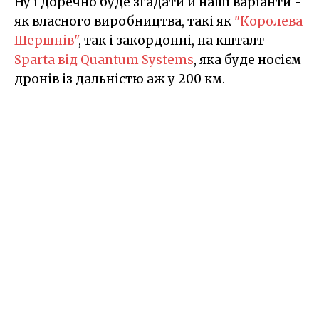
Ну і доречно буде згадати й наші варіанти -
як власного виробництва, такі як
"Королева
Шершнів"
, так і закордонні, на кшталт
Sparta від Quantum Systems
, яка буде носієм
дронів із дальністю аж у 200 км.