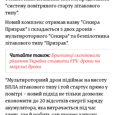
"систему повітряного старту літакового
типу".
Новий комплекс отримав назву "Секира
Призрак" і складається з двох дронів -
мультироторного "Секира" та безпілотника
літакового типу "Призрак".
Читайте також:
Британці скопіювали
рішення України ставити FPV-дрони на
морські дрони
"Мультироторний дрон підіймає на висоту
БПЛА літакового типу і той стартує прямо у
повітрі - новий підхід не тільки дозволяє
економити до 20 відсотків енергії заряду
акумулятора, яка витрачається під час
злету, але й робить сам процес запуску