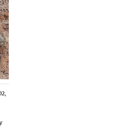
02,
у