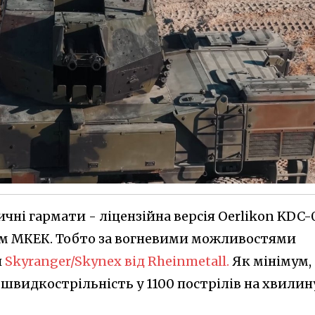
чні гармати - ліцензійна версія Oerlikon KDC-
м МКЕК. Тобто за вогневими можливостями
й
Skyranger/Skynex від Rheinmetall.
Як мінімум,
а швидкострільність у 1100 пострілів на хвилин