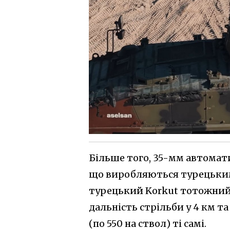
Більше того, 35-мм автомати
що виробляються турецьки
турецький Korkut тотожни
дальність стрільби у 4 км т
(по 550 на ствол) ті самі.