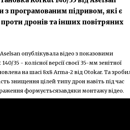
 з програмованим підривом, які є
роти дронів та інших повітряних
Aselsan опублікувала відео з показовими
140/35 - колісної версії своєї 35-мм зенітної
овлена на шасі 8х8 Arma-2 від Otokar. Та зроби
сть знищення цілей типу дрон навіть під час
 враження формуєтьсязавдяки монтажу відео.