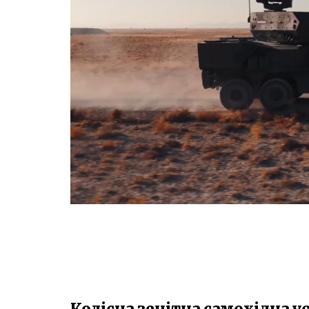
Колісна зенітна самохідна ус