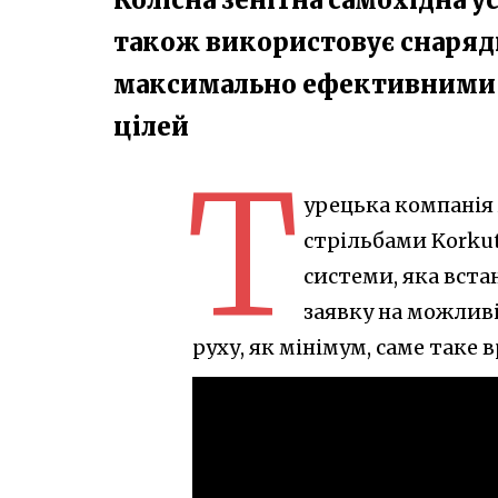
також використовує снаряди
максимально ефективними п
цілей
Т
урецька компанія 
стрільбами Korkut 
системи, яка встан
заявку на можливі
руху, як мінімум, саме таке