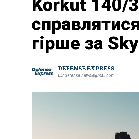
Korkut 140/3
справлятися
гірше за Sky
DEFENSE EXPRESS
ukr.defense.news@gmail.com