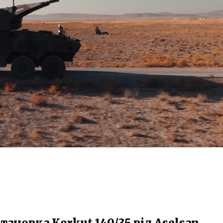
тановка Korkut 140/35 від Aselsan