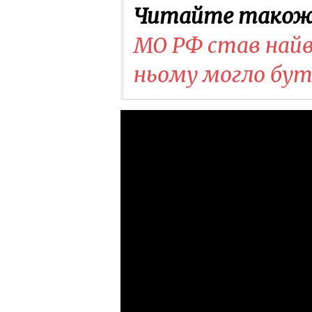
Читайте також
МО РФ став найві
ньому могло бут