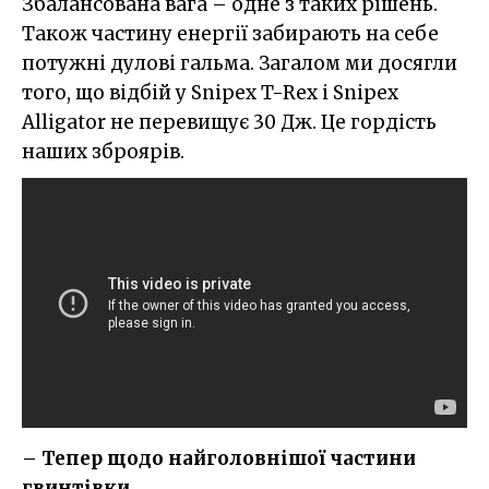
Збалансована вага – одне з таких рішень.
Також частину енергії забирають на себе
потужні дулові гальма. Загалом ми досягли
того, що відбій у Snipex T-Rex і Snipex
Alligator не перевищує 30 Дж. Це гордість
наших зброярів.
– Тепер щодо найголовнішої частини
гвинтівки…