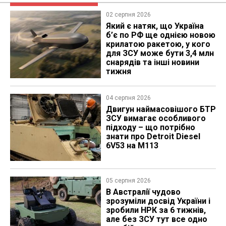
02 серпня 2026
Який є натяк, що Україна
б’є по РФ ще однією новою
крилатою ракетою, у кого
для ЗСУ може бути 3,4 млн
снарядів та інші новини
тижня
04 серпня 2026
​Двигун наймасовішого БТР
ЗСУ вимагає особливого
підходу – що потрібно
знати про Detroit Diesel
6V53 на M113
05 серпня 2026
В Австралії чудово
зрозуміли досвід України і
зробили НРК за 6 тижнів,
але без ЗСУ тут все одно