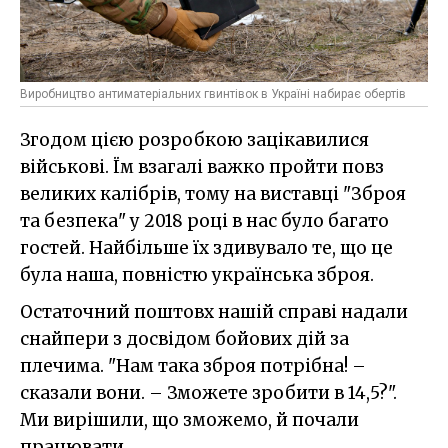
Виробництво антиматеріальних гвинтівок в Україні набирає обертів
Згодом цією розробкою зацікавилися
військові. Їм взагалі важко пройти повз
великих калібрів, тому на виставці "Зброя
та безпека" у 2018 році в нас було багато
гостей. Найбільше їх здивувало те, що це
була наша, повністю українська зброя.
Остаточний поштовх нашій справі надали
снайпери з досвідом бойових дій за
плечима. "Нам така зброя потрібна! –
сказали вони. – Зможете зробити в 14,5?".
Ми вирішили, що зможемо, й почали
працювати.