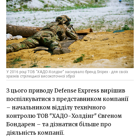
У 2016 році ТОВ "ХАДО-Холдінг" заснувало бренд Snipex - для своїх
зразків стрілецької високоточної зброї
З цього приводу Defense Express вирішив
поспілкуватися з представником компанії
– начальником відділу технічного
контролю ТОВ "ХАДО-Холдінг" Євгеном
Бондарем – та дізнатися більше про
діяльність компанії.