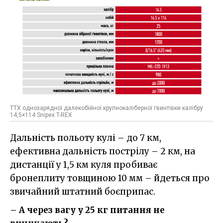
ТТХ однозарядної далекобійної крупнокаліберної гвинтівки калібру
14,5×114 Snipex T-REX
Дальність польоту кулі – до 7 км,
ефективна дальність пострілу – 2 км, на
дистанції у 1,5 км куля пробиває
бронеплиту товщиною 10 мм – йдеться про
звичайний штатний боєприпас.
– А через вагу у 25 кг питання не