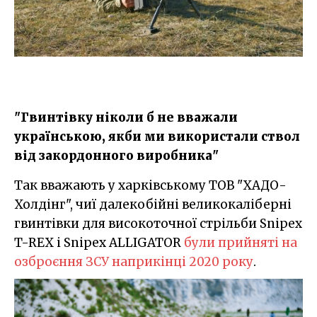
"Гвинтівку ніколи б не вважали
українською, якби ми використали ствол
від закордонного виробника"
Так вважають у харківському ТОВ "ХАДО-
Холдінг", чиї далекобійні великокаліберні
гвинтівки для високоточної стрільби Snipex
T-REX і Snipex ALLIGATOR
були прийняті на
озброєння ЗСУ наприкінці 2020 року
.