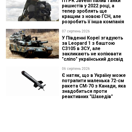
ПТРК Javelin палив танки
рашистів у 2022 році, а
тепер зроблять ще
кращим з новою ГСН, але
розробить її інша компанія
07 серпень 2026
У Південні Кореї згадують
за Leopard 1 з баштою
C3105 в ЗСУ, але
закликають не копіювати
"сліпо" український досвід
06 серпень 2026
Є натяк, що в Україну може
потрапити маленька 72-см
ракета CM-70 з Канади, яка
знадобиться проти
реактивних "Шахедів"