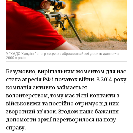
У "ХАДО Холдінг" зі стрілецькою зброєю знайомі досить давно – з
2000-x років
Безумовно, вирішальним моментом для нас
стала агресія РФ і початок війни. З 2014 року
компанія активно займається
волонтерством, тому має тісні контакти з
військовими та постійно отримує від них
зворотний зв’язок. Згодом наше бажання
допомогти армії перетворилося на нову
справу.