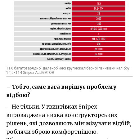
ТТХ багатозарядної далекобійної крупнокаліберної гвинтівки калібру
14,5×114 Snipex ALLIGATOR
– Тобто, саме вага вирішує проблему
відбою?
– Не тільки. У гвинтівках Snipex
впроваджена низка конструкторських
рішень, які дозволяють мінімізувати відбій,
роблячи зброю комфортнішою.