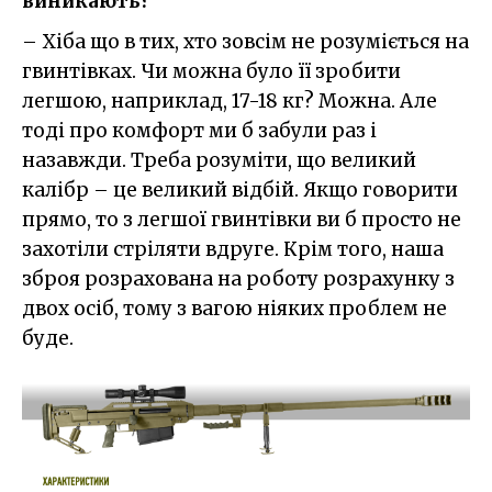
виникають?
– Хіба що в тих, хто зовсім не розуміється на
гвинтівках. Чи можна було її зробити
легшою, наприклад, 17-18 кг? Можна. Але
тоді про комфорт ми б забули раз і
назавжди. Треба розуміти, що великий
калібр – це великий відбій. Якщо говорити
прямо, то з легшої гвинтівки ви б просто не
захотіли стріляти вдруге. Крім того, наша
зброя розрахована на роботу розрахунку з
двох осіб, тому з вагою ніяких проблем не
буде.