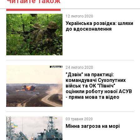
Читайте також
12 лютого 2020
Українська розвідка: шляхи
до вдосконалення
24 лютого 2020
"Дзвін" на практиці:
командувачі Сухопутних
військ та ОК "Північ"
оцінили роботу нової АСУВ
- пряма мова та відео
03 травня 2020
Мінна загроза на морі