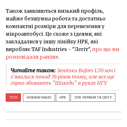
Також заявляються низький профіль,
майже безшумна робота та достатньо
компактні розміри для перевезення у
мікроавтобусі. Це схоже з ідеями, які
закладалися у іншу лінійку НРК, які
виробляє TAF Industries - "Легіт",
про що ми
розповідали раніше
.
Читайте також:
Зенітки Bofors L70 хоч і
з'явилися понад 76 років тому, але все ще
гарно збивають "Шахеди" в руках НГУ
ТЕГИ
НОВИНИ NAUDI
НРК
ОПК УКРАЇНИ ТА СВІТУ