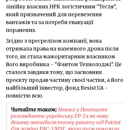
лінійку власних НРК логістичним "Тесля",
який призначений для перевезення
вантажів та за потреби евакуації
поранених.
Згідно з пресрелізом компанії, вона
отримала права на наземного дрона після
того, як стала мажоритарним власником
його виробника - "Фантом Технолоджі". Це
сталося завдяки тому, що засновник
проєкту продав частину своєї частки, а його
найбільший інвестор, фонд Resist.UA -
повністю всю.
Читайте також:
Невже у Пентагоні
розглядають українську FP-7.x як нову
дешеву антибалістичну ракету під Patriot
для заміни PAC-3 MSE, якщо там показали