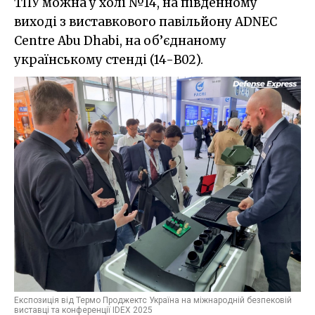
ТПУ можна у холі №14, на південному
виході з виставкового павільйону ADNEC
Centre Abu Dhabi, на об’єднаному
українському стенді (14-B02).
Експозиція від Термо Проджектс Україна на міжнародній безпековій
виставці та конференції IDEX 2025