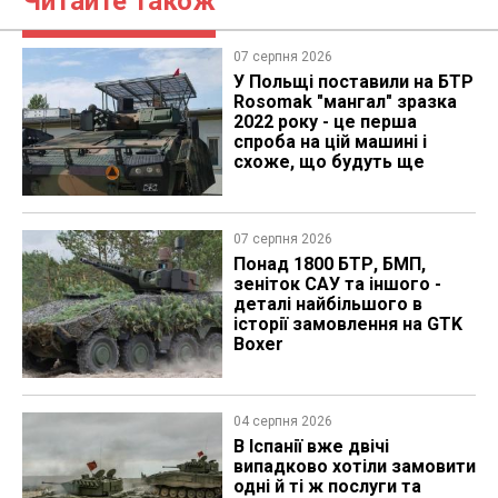
Читайте також
07 серпня 2026
У Польщі поставили на БТР
Rosomak "мангал" зразка
2022 року - це перша
спроба на цій машині і
схоже, що будуть ще
07 серпня 2026
Понад 1800 БТР, БМП,
зеніток САУ та іншого -
деталі найбільшого в
історії замовлення на GTK
Boxer
04 серпня 2026
В Іспанії вже двічі
випадково хотіли замовити
одні й ті ж послуги та