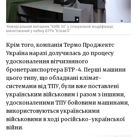
Універсальний випарник "КИЇВ 50" у спеціальній модифікації,
вмонтований у кабіну БТРа "Козак-5"
Крім того, компанія Термо Проджектс
Україна наразі долучилась до процесу
удосконалення вітчизняного
бронетранспортера БТР-4. Перші машини
цього типу, що обладнані клімат-
системами від ТПУ, були вже поставлені
українським військовим і разом з іншими,
удосконаленими ТПУ бойовими машинами,
використовуються українськими
військовими в ході російсько-української
війни.