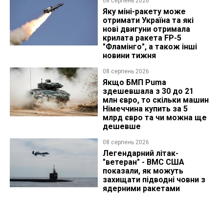
08 серпень 2026
Яку міні-ракету може
отримати Україна та які
нові двигуни отримала
крилата ракета FP-5
"Фламінго", а також інші
новини тижня
08 серпень 2026
Якщо БМП Puma
здешевшала з 30 до 21
млн євро, то скільки машин
Німеччина купить за 5
млрд євро та чи можна ще
дешевше
08 серпень 2026
Легендарний літак-
"ветеран" - ВМС США
показали, як можуть
захищати підводні човни з
ядерними ракетами