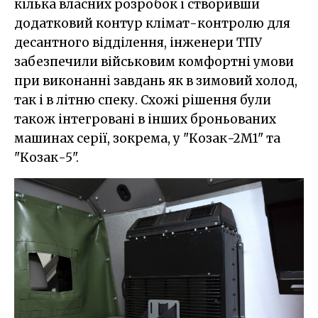
кілька власних розробок і створивши
додатковий контур клімат-контролю для
десантного відділення, інженери ТПУ
забезпечили військовим комфортні умови
при виконанні завдань як в зимовий холод,
так і в літню спеку. Схожі рішення були
також інтегровані в інших броньованих
машинах серії, зокрема, у "Козак-2М1" та
"Козак-5".