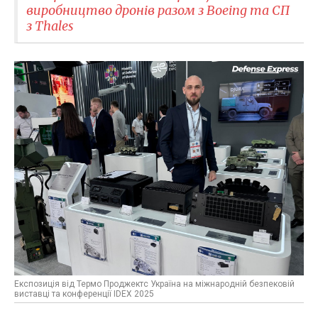
виробництво дронів разом з Boeing та СП
з Thales
Експозиція від Термо Проджектс Україна на міжнародній безпековій
виставці та конференції IDEX 2025