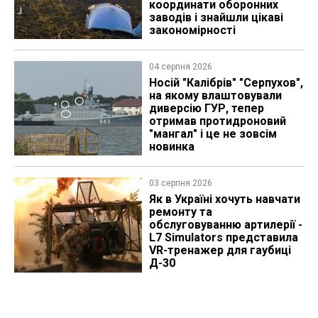
координати оборонних
заводів і знайшли цікаві
закономірності
04 серпня 2026
Носій "Калібрів" "Серпухов",
на якому влаштовували
диверсію ГУР, тепер
отримав протидроновий
"мангал" і це не зовсім
новинка
03 серпня 2026
Як в Україні хочуть навчати
ремонту та
обслуговуванню артилерії -
L7 Simulators представила
VR-тренажер для гаубиці
Д-30