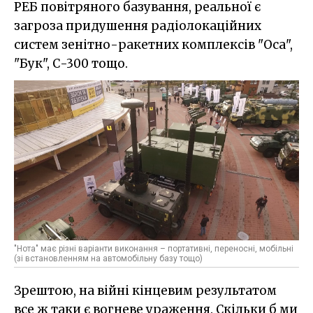
РЕБ повітряного базування, реальної є
загроза придушення радіолокаційних
систем зенітно-ракетних комплексів "Оса",
"Бук", С-300 тощо.
"Нота" має різні варіанти виконання – портативні, переносні, мобільні
(зі встановленням на автомобільну базу тощо)
Зрештою, на війні кінцевим результатом
все ж таки є вогневе ураження. Скільки б ми