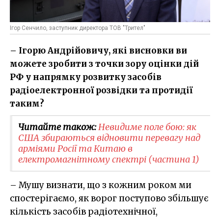
Ігор Сенчило, заступник директора ТОВ "Трител"
– Ігорю Андрійовичу, які висновки ви
можете зробити з точки зору оцінки дій
РФ у напрямку розвитку засобів
радіоелектронної розвідки та протидії
таким?
Читайте також:
Невидиме поле бою: як
США збираються відновити перевагу над
арміями Росії та Китаю в
електромагнітному спектрі (частина 1)
– Мушу визнати, що з кожним роком ми
спостерігаємо, як ворог поступово збільшує
кількість засобів радіотехнічної,