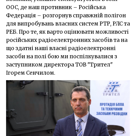
ООС, де наш противник – Російська
Федерація – розгорнув справжній полігон
для випробувань власних систем РТР, РЛС та
РЕБ. Про те, як варто оцінювати можливості
російських радіоелектронних засобів та на
що здатні наші власні радіоелектронні
засоби на полі бою ми поспілкувалися з
заступником директора ТОВ "Трител"
Ігорем Сенчилом.