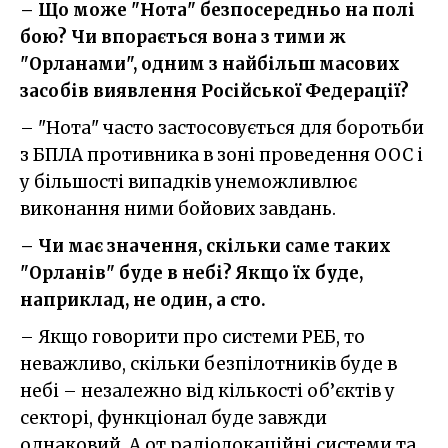
– Що може "Нота" безпосередньо на полі
бою? Чи впорається вона з тими ж
"Орланами", одним з найбільш масових
засобів виявлення Російської Федерації?
– "Нота" часто застосовується для боротьби
з БПЛА противника в зоні проведення ООС і
у більшості випадків унеможливлює
виконання ними бойових завдань.
– Чи має значення, скільки саме таких
"Орланів" буде в небі? Якщо їх буде,
наприклад, не один, а сто.
– Якщо говорити про системи РЕБ, то
неважливо, скільки безпілотників буде в
небі – незалежно від кількості об’єктів у
секторі, функціонал буде завжди
однаковий. А от радіолокаційні системи та