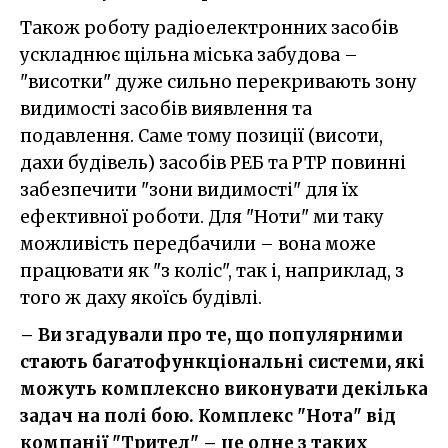
Також роботу радіоелектронних засобів
ускладнює щільна міська забудова –
"висотки" дуже сильно перекривають зону
видимості засобів виявлення та
подавлення. Саме тому позиції (висоти,
дахи будівель) засобів РЕБ та РТР повинні
забезпечити "зони видимості" для їх
ефективної роботи. Для "Ноти" ми таку
можливість передбачили – вона може
працювати як "з коліс", так і, наприклад, з
того ж даху якоїсь будівлі.
– Ви згадували про те, що популярними
стають багатофункціональні системи, які
можуть комплексно виконувати декілька
задач на полі бою. Комплекс "Нота" від
компанії "Трител" – це одне з таких