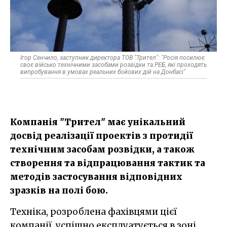
Ігор Сенчило, заступник директора ТОВ "Трител": "Росія посилює
своє військо технічними засобами розвідки та РЕБ, які проходять
випробування в умовах реальних бойових дій на Донбасі"
Компанія "Трител" має унікальний
досвід реалізації проектів з протидії
технічним засобам розвідки, а також
створення та відпрацювання тактик та
методів застосування відповідних
зразків на полі бою.
Техніка, розроблена фахівцями цієї
компанії, успішно експлуатується в зоні