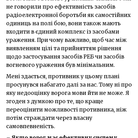
не говорили про ефективність засобів
радіоелектронної боротьби як самостійних
одиниць на полі бою, вони також мають
входити в єдиний комплекс із засобами
ураження. При чому важливо, щоб час між
виявленням цілі та прийняттям рішення
щодо застосування засобів РЕБ чи засобів
вогневого ураження був мінімальним.
Мені здається, противник у цьому плані
просунувся набагато далі за нас. Тому ні про
яку недооцінку ворога мови йти не може. Я
згоден з думкою про те, що краще
переоцінити можливості противника, ніж
потім страждати через власну
самовпевненість.
– Якщо ворог має ефективну систему