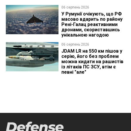
06 серпень 2026
У Румунії очікують, що РФ
масово вдарить по району
Рені-Галац реактивними
дронами, скориставшись
унікальною нагодою
06 серпень 2026
JDAM LR на 550 км пішов у
серію, його без проблем
можна кидати на рашистів
із літаків ПС ЗСУ, втім є
певні "але"