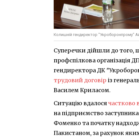
Колишній гендиректор "Укроборонпрому" Ай
Суперечки дійшли до того, 
профспілкова організація ДП
гендиректора ДК "Укроборо
трудовий договір
із генера
Василем Криласом.
Ситуацію вдалося
частково
на підприємство заступника
Фоменко та початку надход
Пакистаном, за рахунок яких