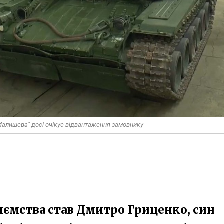
 Малишева" досі очікує відвантаження замовнику
иємства став Дмитро Гриценко, син