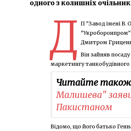
одного з колишніх очільників
Д
П "Завод імені В.
"Укроборонпром")
Дмитром Гриценк
Він зайняв посаду
маркетингу танкобудівного
Читайте також
Малишева" заявив
Пакистаном
Відомо, що його батько Генн