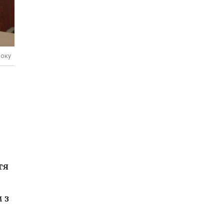
року
тя
 з