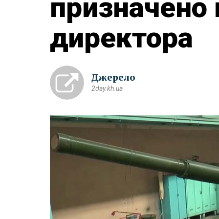
призначено 
директора
Джерело
2day.kh.ua