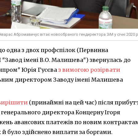
варас Абромавичус вітає новообраного гендиректора ЗіМ у січні 2020 
що одна з двох профспілок (Первинна
 "Завод імені В.О. Малишева") звернулась до
нпром" Юрія Гусєва
з вимогою розірвати
льним директором Заводу імені Малишева
 вирішити
(принаймні на цей час) після прибут
 генерального директора Концерну Ігоря
жень авансових платежів по новим контрактам
 й було здійснено виплати за боргами.