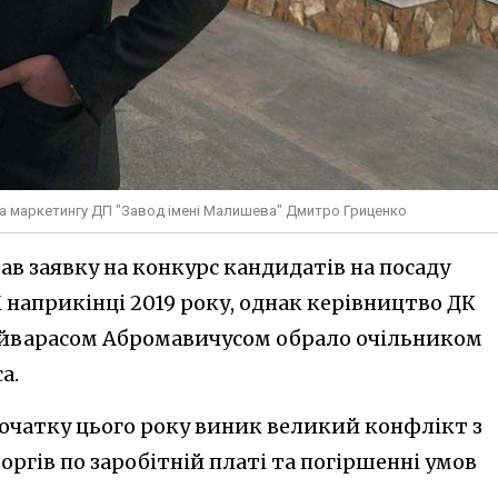
та маркетингу ДП "Завод імені Малишева" Дмитро Гриценко
в заявку на конкурс кандидатів на посаду
 наприкінці 2019 року, однак керівництво ДК
 Айварасом Абромавичусом обрало очільником
а.
початку цього року виник великий конфлікт з
ргів по заробітній платі та погіршенні умов