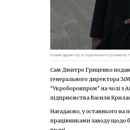
Новий директор зі стратегічного розвитку 
Сам Дмитро Гриценко подава
генерального директора ЗіМ
"Укроборонпром" на чолі з
підприємства Василя Крилас
Нагадаємо, у останнього на 
працівниками заводу щодо бо
праці.