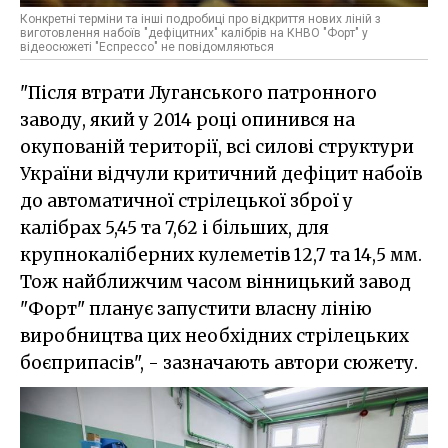
Конкретні терміни та інші подробиці про відкриття нових ліній з
виготовлення набоїв "дефіцитних" калібрів на КНВО "Форт" у
відеосюжеті "Еспрессо" не повідомляються
"Після втрати Луганського патронного
заводу, який у 2014 році опинився на
окупованій території, всі силові структури
України відчули критичний дефіцит набоїв
до автоматичної стрілецької зброї у
калібрах 5,45 та 7,62 і більших, для
крупнокаліберних кулеметів 12,7 та 14,5 мм.
Тож найближчим часом вінницький завод
"Форт" планує запустити власну лінію
виробництва цих необхідних стрілецьких
боєприпасів", - зазначають автори сюжету.