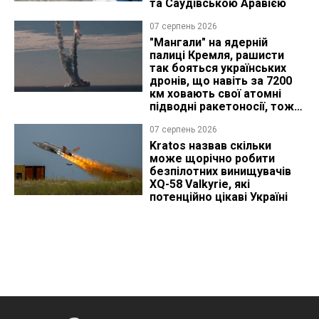
та Саудівською Аравією
07 серпень 2026
"Мангали" на ядерній
палиці Кремля, рашисти
так бояться українських
дронів, що навіть за 7200
км ховають свої атомні
підводні ракетоносії, тож
що видно з космосу
07 серпень 2026
Kratos назвав скільки
може щорічно робити
безпілотних винищувачів
XQ-58 Valkyrie, які
потенційно цікаві Україні