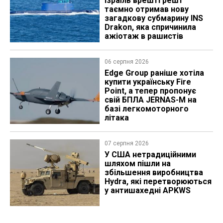
Ізраїль врешті решт
таємно отримав нову
загадкову субмарину INS
Drakon, яка спричинила
ажіотаж в рашистів
06 серпня 2026
Edge Group раніше хотіла
купити українську Fire
Point, а тепер пропонує
свій БПЛА JERNAS-M на
базі легкомоторного
літака
07 серпня 2026
У США нетрадиційними
шляхом пішли на
збільшення виробництва
Hydra, які перетворюються
у антишахедні APKWS