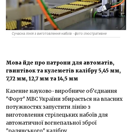
Сучасна лінія з виготовлення набоїв - фото ілюстративне
Мова йде про патрони для автоматів,
гвинтівок та кулеметів калібру 5,45 мм,
7,72 мм, 12,7 мм та 14,5 мм
Казенне науково-виробниче об’єднання
"Форт" МВС України збирається на власних
потужностях запустити лінію з
виготовлення стрілецьких набоїв для
автоматичної вогнепальної зброї
"радянського" калібру.