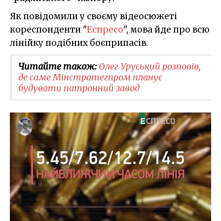
Як повідомили у своєму відеосюжеті
кореспонденти "
Еспресо
", мова йде про всю
лінійку подібних боєприпасів.
Читайте також:
Олег Уруський розповів,
де саме Мінстратегпром планує
будувати патронний завод