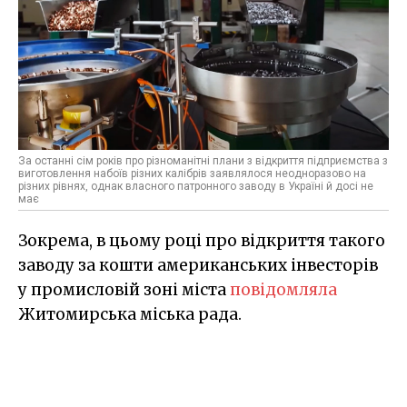
За останні сім років про різноманітні плани з відкриття підприємства з
виготовлення набоїв різних калібрів заявлялося неодноразово на
різних рівнях, однак власного патронного заводу в Україні й досі не
має
Зокрема, в цьому році про відкриття такого
заводу за кошти американських інвесторів
у промисловій зоні міста
повідомляла
Житомирська міська рада.