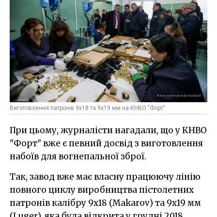
Виготовлення патронів 9х18 та 9х19 мм на КНВО "Форт"
При цьому, журналісти нагадали, що у КНВО
"Форт" вже є певний досвід з виготовлення
набоїв для вогнепальної зброї.
Так, завод вже має власну працюючу лінію
повного циклу виробництва пістолетних
патронів калібру 9х18 (Makarov) та 9х19 мм
(Luger), яка була відкрита у грудні 2018