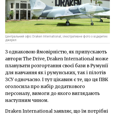
Центральний офіс Draken International, ілюстративне фото з відкритих
джерел
З однаковою ймовірністю, як припускають
автори The Drive, Draken International може
планувати розгортання своєї бази в Румунії
для навчання як і румунських, так і пілотів
ЗСУ одночасно. І тут цікавим є те, що ця ПВК
оголосила про набір додаткового
персоналу, вимоги до якого виглядають
наступним чином.
Draken International заявляє, що їм потрібні