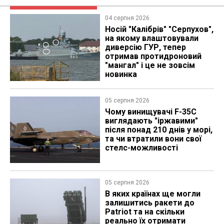
04 серпня 2026
Носій "Калібрів" "Серпухов",
на якому влаштовували
диверсію ГУР, тепер
отримав протидроновий
"мангал" і це не зовсім
новинка
05 серпня 2026
Чому винищувачі F-35C
виглядають "іржавими"
після понад 210 днів у морі,
та чи втратили вони свої
стелс-можливості
05 серпня 2026
В яких країнах ще могли
залишитись ракети до
Patriot та на скільки
реально їх отримати