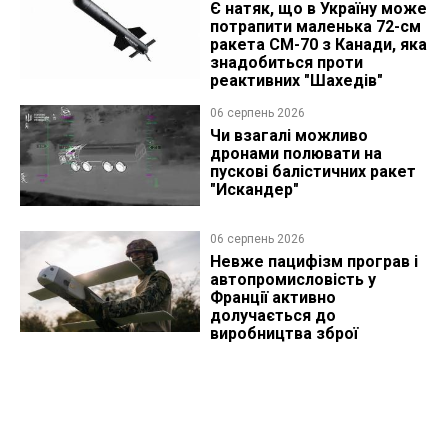
Є натяк, що в Україну може
потрапити маленька 72-см
ракета CM-70 з Канади, яка
знадобиться проти
реактивних "Шахедів"
06 серпень 2026
Чи взагалі можливо
дронами полювати на
пускові балістичних ракет
"Искандер"
06 серпень 2026
Невже пацифізм програв і
автопромисловість у
Франції активно
долучається до
виробництва зброї