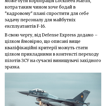
може бути корпорація Lockheed Martin,
котра таким чином хоче бодай в
"кадровому" плані спростити для себе
задачу персоналу для майбутніх
експлуатантів F-16.
В свою чергу, від Defense Express додамо –
цілком ймовірно, що описані вище
кваліфікаційні критерії можуть стати
цілком прикладними в контексті переходу
пілотів ЗСУ на сучасні винищувачі західного
зразка.