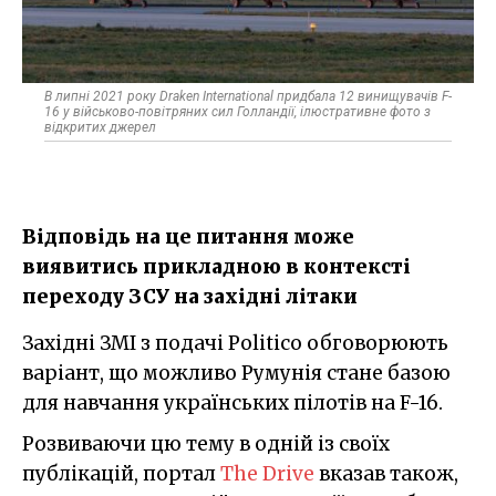
В липні 2021 року Draken International придбала 12 винищувачів F-
16 у військово-повітряних сил Голландії, ілюстративне фото з
відкритих джерел
Відповідь на це питання може
виявитись прикладною в контексті
переходу ЗСУ на західні літаки
Західні ЗМІ з подачі Politico обговорюють
варіант, що можливо Румунія стане базою
для навчання українських пілотів на F-16.
Розвиваючи цю тему в одній із своїх
публікацій, портал
The Drive
вказав також,