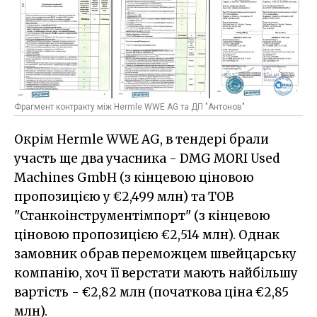
Фрагмент контракту між Hermle WWE AG та ДП "Антонов"
Окрім Hermle WWE AG, в тендері брали
участь ще два учасника - DMG MORI Used
Machines GmbH (з кінцевою ціновою
пропозицією у €2,499 млн) та ТОВ
"Станкоінструментімпорт" (з кінцевою
ціновою пропозицією €2,514 млн). Однак
замовник обрав переможцем швейцарську
компанію, хоч її верстати мають найбільшу
вартість - €2,82 млн (початкова ціна €2,85
млн).