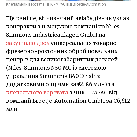
Клепальний верстат з ЧПК - МРАС від Broetje-Automation
Ще раніше, вітчизняний авіабудівник уклав
контракти з німецькою компанією Niles-
Simmons Industrieanlagen GmbH на
закупівлю двох
універсальних токарно-
фрезерно-розточних оброблювальних
центрів для великогабаритних деталей
(Niles-Simmons N50 MC із системою
управління Sinumerik 840 DE sl та
додатковими опціями за €4,86 млн) та
клепального верстата
з ЧПК – МРАС від
компанії Broetje-Automation GmbH за €6,612
млн.