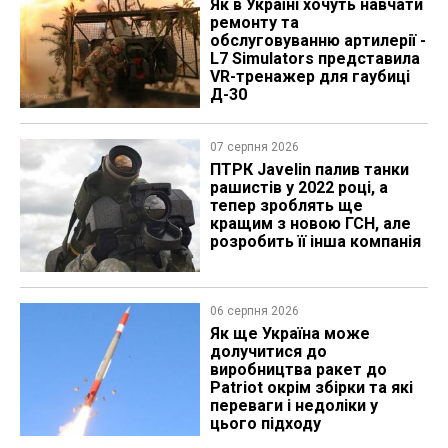
Як в Україні хочуть навчати
ремонту та
обслуговуванню артилерії -
L7 Simulators представила
VR-тренажер для гаубиці
Д-30
07 серпня 2026
ПТРК Javelin палив танки
рашистів у 2022 році, а
тепер зроблять ще
кращим з новою ГСН, але
розробить її інша компанія
06 серпня 2026
Як ще Україна може
долучитися до
виробництва ракет до
Patriot окрім збірки та які
переваги і недоліки у
цього підходу