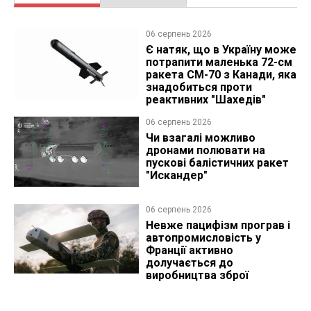
06 серпень 2026
Є натяк, що в Україну може
потрапити маленька 72-см
ракета CM-70 з Канади, яка
знадобиться проти
реактивних "Шахедів"
06 серпень 2026
Чи взагалі можливо
дронами полювати на
пускові балістичних ракет
"Искандер"
06 серпень 2026
Невже пацифізм програв і
автопромисловість у
Франції активно
долучається до
виробництва зброї