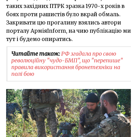
таких західних ПТРК зразка 1970-х років в
боях проти рашистів було вкрай обмаль.
Закривати цю прогалину взялись автори
порталу АрміяInform, на чию публікацію ми
тут і будемо опиратись.
Читайте також:
РФ згадала про свою
революційну "чудо-БМП", що "перепише"
правила використання бронетехніки на
полі бою