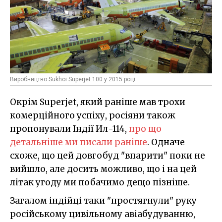
Виробництво Sukhoi Superjet 100 у 2015 році
Окрім Superjet, який раніше мав трохи
комерційного успіху, росіяни також
пропонували Індії Ил-114,
про що
детальніше ми писали раніше
. Одначе
схоже, що цей довгобуд "впарити" поки не
вийшло, але досить можливо, що і на цей
літак угоду ми побачимо дещо пізніше.
Загалом індійці таки "простягнули" руку
російському цивільному авіабудуванню,