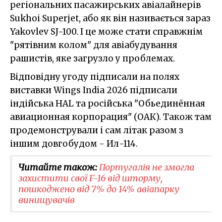
регіональних пасажирських авіалайнерів
Sukhoi Superjet, або як він називається зараз
Yakovlev SJ-100. І це може стати справжнім
"рятівним колом" для авіабудування
рашистів, яке загрузло у проблемах.
Відповідну угоду підписали на полях
виставки Wings India 2026 підписали
індійська HAL та російська "Обьединённая
авиационная корпорация" (ОАК). Також там
продемонстрували і сам літак разом з
іншим довгобудом - Ил-114.
Читайте також:
Португалія не змогла
захистити свої F-16 від шторму,
пошкоджено від 7% до 14% авіапарку
винищувачів