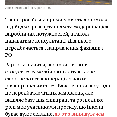
Авіалайнер Sukhoi Superjet 100
Також російська промисловість допоможе
індійцям з розгортанням та модернізацією
виробничих потужностей, а також
надаватиме консультації. Для цього
передбачається і направлення фахівців з
РФ.
Варто зазначити, що поки питання
стосується саме збирання літаків, але
скоріше за все кооперація з часом
розширюватиметься. Власне поки що угода
не передбачає чітких замовлень, але
виділяє базу для співпраці та розподіляє
ролі між учасниками проєкту, що інколи
буває дуже складно,
як от з винищувачем