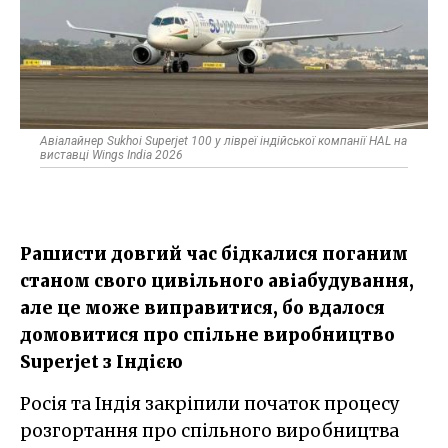
Авіалайнер Sukhoi Superjet 100 у лівреї індійської компанії HAL на
виставці Wings India 2026
Рашисти довгий час бідкалися поганим
станом свого цивільного авіабудування,
але це може виправитися, бо вдалося
домовитися про спільне виробництво
Superjet з Індією
Росія та Індія закріпили початок процесу
розгортання про спільного виробництва