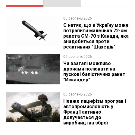
06 серпень 2026
Є натяк, що в Україну може
потрапити маленька 72-см
ракета CM-70 з Канади, яка
знадобиться проти
реактивних "Шахедів"
06 серпень 2026
Чи взагалі можливо
дронами полювати на
пускові балістичних ракет
"Искандер"
06 серпень 2026
Невже пацифізм програв і
автопромисловість у
Франції активно
долучається до
виробництва зброї