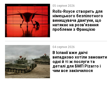
05 серпня 2026
Rolls-Royce створить для
німецького безпілотного
винищувача двигуни, що
натякає на розв'язання
проблеми з Францією
04 серпня 2026
В Іспанії вже двічі
випадково хотіли замовити
одні й ті ж послуги та
деталі для БМП Pizarro і
чим все закінчилося