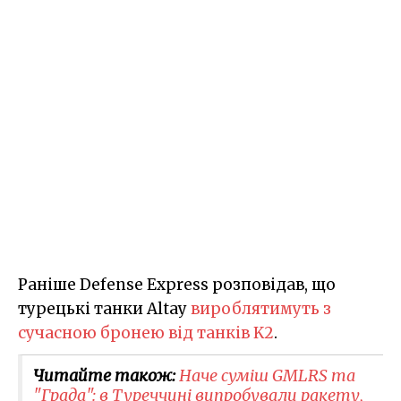
Раніше Defense Express розповідав, що
турецькі танки Altay
вироблятимуть з
сучасною бронею від танків K2
.
Читайте також:
Наче суміш GMLRS та
"Града": в Туреччині випробували ракету,