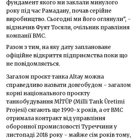
фундамент якого ми заклали минулого
року під час Рамадану, почав серійне
виробництво. Сьогодні ми його оглянули", -
відзначив Фуят Тосяли, очільник правління
компанії BMC.
Разом з тим, на яку дату заплановане
офіційне відкриття підприємства поки що
не повідомляється.
Загалом проєкт танка Altay можна
справедливо назвати довгобудом - загалом
корні національного проєкту
танкобудування MİTÜP (Milli Tank Üretimi
Projesi) сягають ще 1990-х років, а от BMC
отримала контракт від управління
оборонної промисловості Туреччини у
листопаді 2018 року - майже сім років тому,