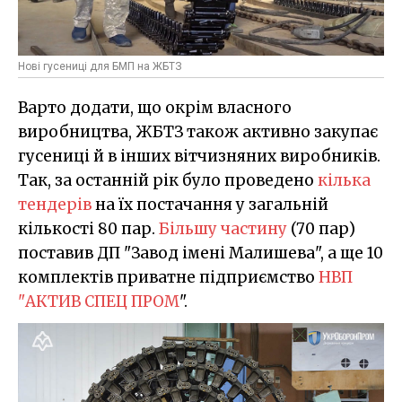
Нові гусениці для БМП на ЖБТЗ
Варто додати, що окрім власного
виробництва, ЖБТЗ також активно закупає
гусениці й в інших вітчизняних виробників.
Так, за останній рік було проведено
кілька
тендерів
на їх постачання у загальній
кількості 80 пар.
Більшу частину
(70 пар)
поставив ДП "Завод імені Малишева", а ще 10
комплектів приватне підприємство
НВП
"АКТИВ СПЕЦ ПРОМ
".