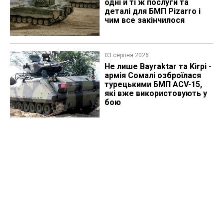
одні й ті ж послуги та
деталі для БМП Pizarro і
чим все закінчилося
03 серпня 2026
Не лише Bayraktar та Kirpi -
армія Сомалі озброїлася
турецькими БМП ACV-15,
які вже використовують у
бою