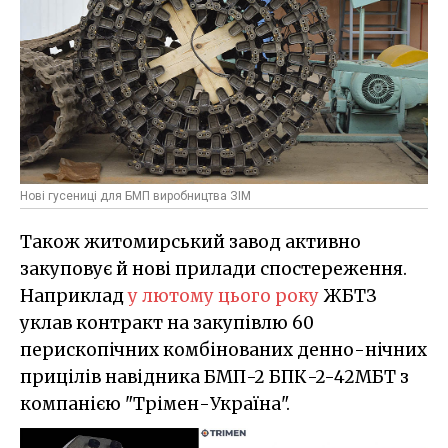
Нові гусениці для БМП виробництва ЗІМ
Також житомирський завод активно
закуповує й нові прилади спостереження.
Наприклад
у лютому цього року
ЖБТЗ
уклав контракт на закупівлю 60
перископічних комбінованих денно-нічних
прицілів навідника БМП-2 БПК-2-42МБТ з
компанією "Трімен-Україна".