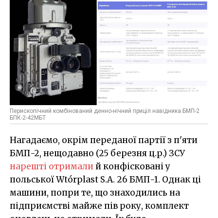
Перископічний комбінований денно-нічний приціл навідника БМП-2
БПК-2-42МБТ
Нагадаємо, окрім переданої партії з п'яти
БМП-2, нещодавно (25 березня ц.р.) ЗСУ
нарешті отримали
й конфісковані у
польської Wtórplast S.A. 26 БМП-1. Однак ці
машини, попри те, що знаходились на
підприємстві майже пів року, комплект