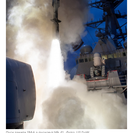
Пуск ракети SM-6 з пускової Mk 41. Фото: US DoW