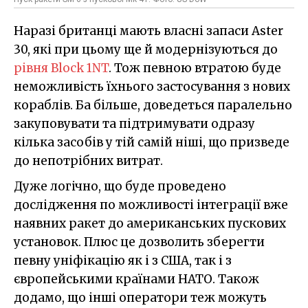
Наразі британці мають власні запаси Aster
30, які при цьому ще й модернізуються до
рівня Bloc
k 1NT
. Тож певною втратою буде
неможливість їхнього застосування з нових
кораблів. Ба більше, доведеться паралельно
закуповувати та підтримувати одразу
кілька засобів у тій самій ніші, що призведе
до непотрібних витрат.
Дуже логічно, що буде проведено
дослідження по можливості інтеграції вже
наявних ракет до американських пускових
установок. Плюс це дозволить зберегти
певну уніфікацію як і з США, так і з
європейськими країнами НАТО. Також
додамо, що інші оператори теж можуть