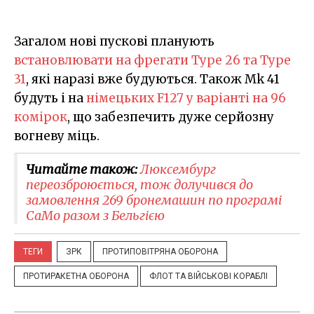
Загалом нові пускові планують
встановлювати на фрегати Type 26 та Type
31
, які наразі вже будуються. Також Mk 41
будуть і на
німецьких F127 у варіанті на 96
комірок
, що забезпечить дуже серйозну
вогневу міць.
Читайте також:
Люксембург
переозброюється, тож долучився до
замовлення 269 бронемашин по програмі
CaMo разом з Бельгією
ТЕГИ
ЗРК
ПРОТИПОВІТРЯНА ОБОРОНА
ПРОТИРАКЕТНА ОБОРОНА
ФЛОТ ТА ВІЙСЬКОВІ КОРАБЛІ