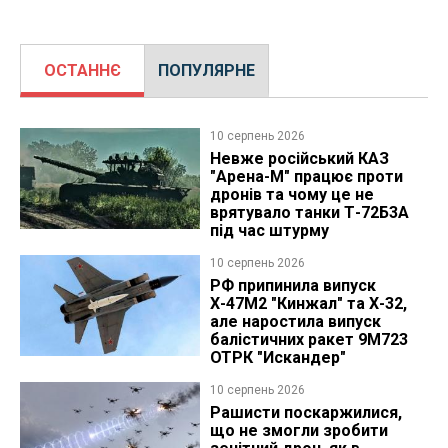
ОСТАННЄ
ПОПУЛЯРНЕ
10 серпень 2026
Невже російський КАЗ
"Арена-М" працює проти
дронів та чому це не
врятувало танки Т-72Б3А
під час штурму
10 серпень 2026
РФ припинила випуск
Х-47М2 "Кинжал" та Х-32,
але наростила випуск
балістичних ракет 9М723
ОТРК "Искандер"
10 серпень 2026
Рашисти поскаржилися,
що не змогли зробити