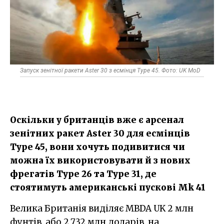
Запуск зенітної ракети Aster 30 з есмінця Type 45. Фото: UK MoD
Оскільки у британців вже є арсенал
зенітних ракет Aster 30 для есмінців
Type 45, вони хочуть подивитися чи
можна їх використовувати й з нових
фрегатів Type 26 та Type 31, де
стоятимуть американські пускові Mk 41
Велика Британія виділяє MBDA UK 2 млн
фунтів, або 2,732 млн доларів, на