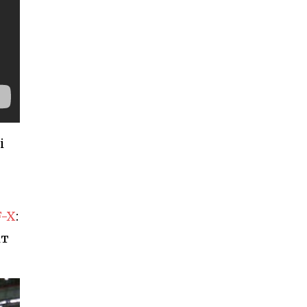
і
F-X
:
іт