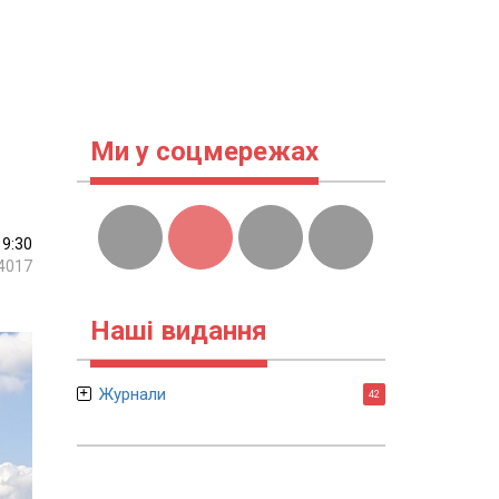
Ми у соцмережах
19:30
4017
Наші видання
Журнали
42