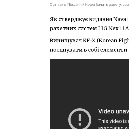
Ось так в Південній Кореї бачать ракету, з
Як стверджує видання Naval
ракетних систем LIG Nex1 і
Винищувач KF-X (Korean Figh
поєднувати в собі елементи 