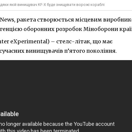
авдяки якій винищувач KF-X буде знищувати ворожі кораблі
 News, ракета створюється місцевим виробни
 Агенцією оборонних розробок Міноборони краї
ter eXperimental) – стелс-літак, що має
сучасних винищувачів п’ятого покоління.