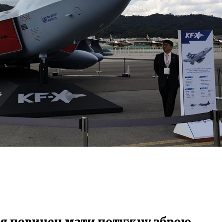
я повинен мати потужну зброю