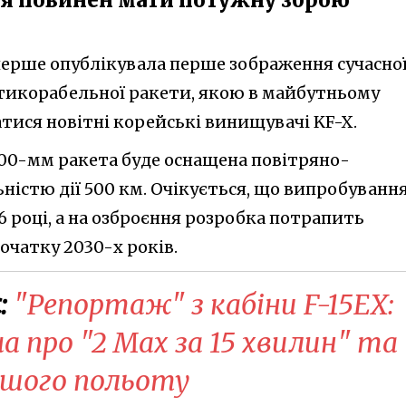
перше опублікувала перше зображення сучасно
тикорабельної ракети, якою в майбутньому
тися новітні корейські винищувачі KF-X.
00-мм ракета буде оснащена повітряно-
ністю дії 500 км. Очікується, що випробуванн
6 році, а на озброєння розробка потрапить
очатку 2030-х років.
:
"Репортаж" з кабіни F-15EX:
 про "2 Мах за 15 хвилин" та
ршого польоту