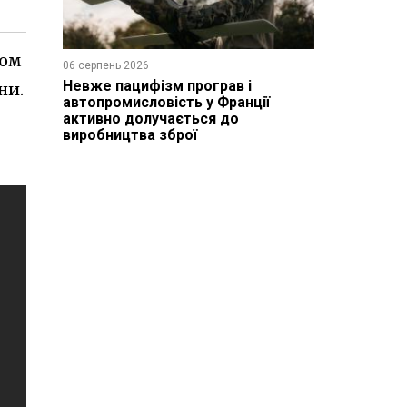
ком
06 серпень 2026
Невже пацифізм програв і
ни.
автопромисловість у Франції
активно долучається до
виробництва зброї