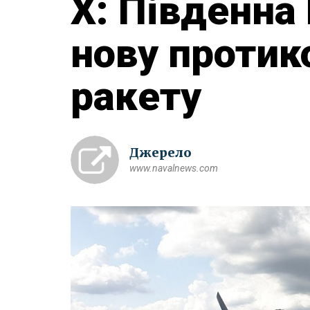
X: Південна
нову протик
ракету
Джерело
www.navalnews.com