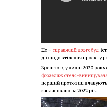
Це –
справжній довгобуд
, і
дії щодо втілення проєкту р
Зрештою, у липні 2020 року 
фюзеляж стелс-винищувача
перший прототип планують з
заплановано на 2022 рік.