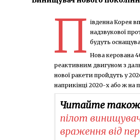
П
івденна Корея в
надзвукової про
будуть оснащува
Нова керована 4
реактивним двигуном з даль
нової ракети пройдуть у 202
наприкінці 2020-х або ж на п
Читайте також
пілот винищувача
враження від пе