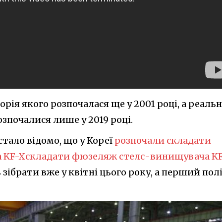
сторія якого розпочалася ще у 2001 році, а реальн
озпочалися лише у 2019 році.
стало відомо, що у Кореї
розпочали складати
 KF-X
складати фюзеляж стелс-винищувача K
ібрати вже у квітні цього року, а перший пол