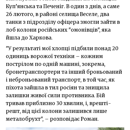
Куп’янська та Печеніг. В один з днів, а саме
26 лютого, в районі селища Веселе, два
танки з підрозділу офіцера змогли зайти в
лоб колони російських "омонівців", яка
йшла до Харкова.
"У результаті мої хлопці підбили понад 20
одиниць ворожої техніки – кожним
пострілом по одній машині, зокрема,
бронетранспортери та інший броньований
і неброньований транспорт, в той час, як
піхота зайшла в тил росіян та знищила
залишки живої сили противника. Бій
тривав приблизно 30 хвилин, і, врешті-
решт, від цієї колони залишився лише
металобрухт", – розповідає Роман.