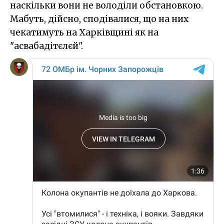
наскільки вони не володіли обстановкою.
Мабуть, дійсно, сподівалися, що на них
чекатимуть на Харківщині як на
"асвабадітєлєй".