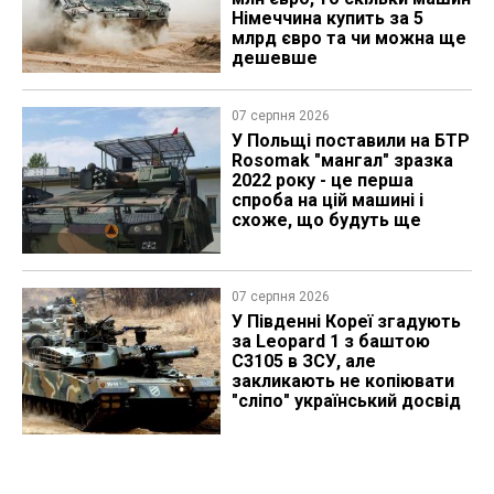
Німеччина купить за 5
млрд євро та чи можна ще
дешевше
07 серпня 2026
У Польщі поставили на БТР
Rosomak "мангал" зразка
2022 року - це перша
спроба на цій машині і
схоже, що будуть ще
07 серпня 2026
У Південні Кореї згадують
за Leopard 1 з баштою
C3105 в ЗСУ, але
закликають не копіювати
"сліпо" український досвід