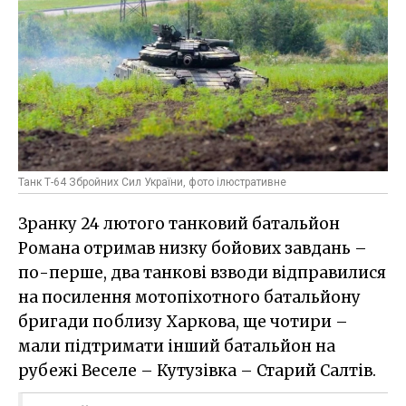
Танк Т-64 Збройних Сил України, фото ілюстративне
Зранку 24 лютого танковий батальйон
Романа отримав низку бойових завдань –
по-перше, два танкові взводи відправилися
на посилення мотопіхотного батальйону
бригади поблизу Харкова, ще чотири –
мали підтримати інший батальйон на
рубежі Веселе – Кутузівка – Старий Салтів.