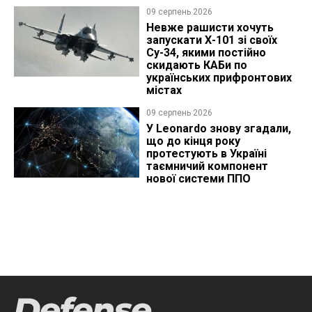
09 серпень 2026
Невже рашисти хочуть
запускати Х-101 зі своїх
Су-34, якими постійно
скидають КАБи по
українських прифронтових
містах
09 серпень 2026
У Leonardo знову згадали,
що до кінця року
протестують в Україні
таємничий компонент
нової системи ППО