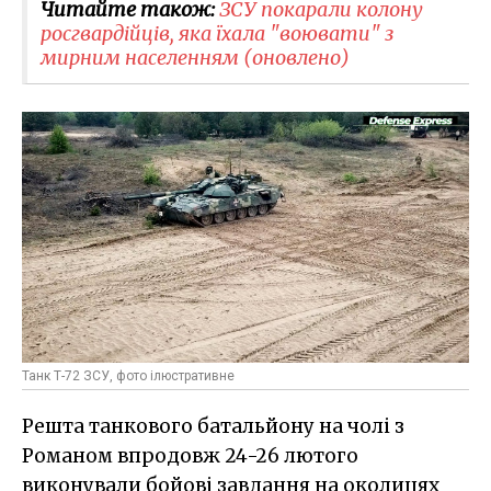
Читайте також:
ЗСУ покарали колону
росгвардійців, яка їхала "воювати" з
мирним населенням (оновлено)
Танк Т-72 ЗСУ, фото ілюстративне
Решта танкового батальйону на чолі з
Романом впродовж 24-26 лютого
виконували бойові завдання на околицях