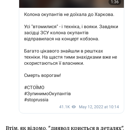
Втім, як відомо, "диявол криється в деталях".