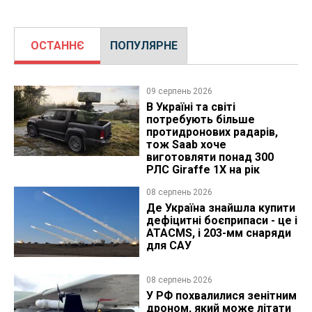
ОСТАННЄ
ПОПУЛЯРНЕ
09 серпень 2026
В Україні та світі
потребують більше
протидронових радарів,
тож Saab хоче
виготовляти понад 300
РЛС Giraffe 1X на рік
08 серпень 2026
Де Україна знайшла купити
дефіцитні боєприпаси - це і
ATACMS, і 203-мм снаряди
для САУ
08 серпень 2026
У РФ похвалилися зенітним
дроном, який може літати