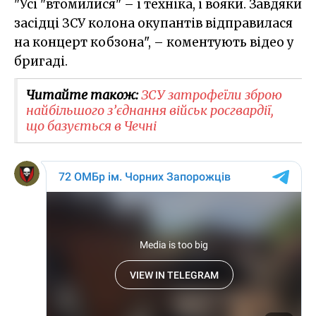
"Усі "втомилися" – і техніка, і вояки. Завдяки
засідці ЗСУ колона окупантів відправилася
на концерт кобзона", – коментують відео у
бригаді.
Читайте також:
ЗСУ затрофеїли зброю
найбільшого з’єднання військ росгвардії,
що базується в Чечні