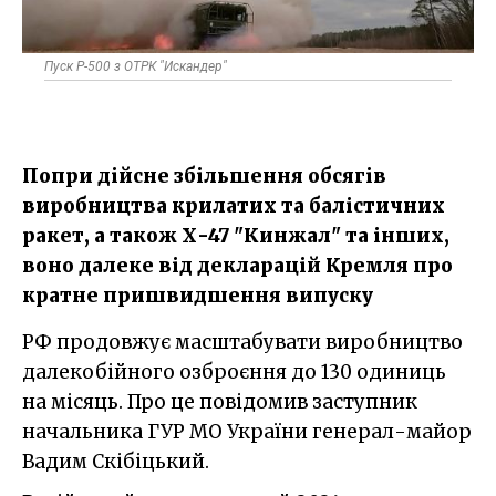
Пуск Р-500 з ОТРК "Искандер"
Попри дійсне збільшення обсягів
виробництва крилатих та балістичних
ракет, а також Х-47 "Кинжал" та інших,
воно далеке від декларацій Кремля про
кратне пришвидшення випуску
РФ продовжує масштабувати виробництво
далекобійного озброєння до 130 одиниць
на місяць. Про це повідомив заступник
начальника ГУР МО України генерал-майор
Вадим Скібіцький.