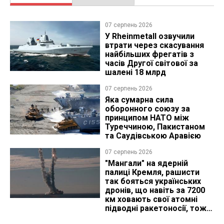
07 серпень 2026
У Rheinmetall озвучили
втрати через скасування
найбільших фрегатів з
часів Другої світової за
шалені 18 млрд
07 серпень 2026
Яка сумарна сила
оборонного союзу за
принципом НАТО між
Туреччиною, Пакистаном
та Саудівською Аравією
07 серпень 2026
"Мангали" на ядерній
палиці Кремля, рашисти
так бояться українських
дронів, що навіть за 7200
км ховають свої атомні
підводні ракетоносії, тож
що видно з космосу