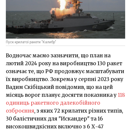
Пуск крилатої ракети "Калибр"
Водночас маємо зазначити, що план на
лютий 2024 року на виробництво 130 ракет
означає те, що РФ продовжує масштабувати
їх виробництво. Зокрема у серпні 2023 року
Вадим Скібіцький повідомив, що на цей
місяць ворог планує досягти показника у
118
одиниць ракетного далекобійного
озброєння
, з яких 72 крилатих різних типів,
30 балістичних для "Искандер" та 16
високошвидкісних включно з 6 Х-47