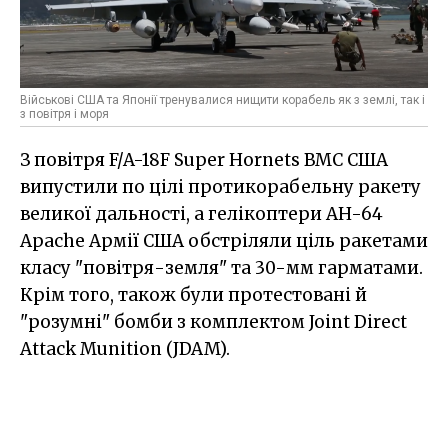
Військові США та Японії тренувалися нищити корабель як з землі, так і
з повітря і моря
З повітря F/A-18F Super Hornets ВМС США
випустили по цілі протикорабельну ракету
великої дальності, а гелікоптери AH-64
Apache Армії США обстріляли ціль ракетами
класу "повітря-земля" та 30-мм гарматами.
Крім того, також були протестовані й
"розумні" бомби з комплектом Joint Direct
Attack Munition (JDAM).