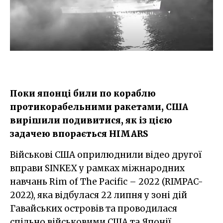
Поки японці били по кораблю
протикорабельними ракетами, США
вирішили подивитися, як із цією
задачею впорається HIMARS
Військові США оприлюднили відео другої
вправи SINKEX у рамках міжнародних
навчань Rim of The Pacific – 2022 (RIMPAC-
2022), яка відбулася 22 липня у зоні дій
Гавайських островів та проводилася
спільно військовими США та Японії,