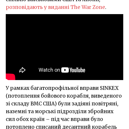
розповідають у виданні The War Zone
.
У рамках багатопрофільної вправи SINKEX
(потоплення бойового корабля, виведеного
зі складу ВМС США) були задіяні повітряні,
наземні та морські підрозділи збройних
сил обох країн – під час вправи було
потоплено списаний десантний корабель