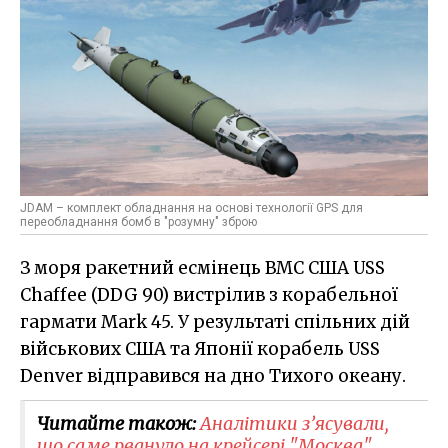
JDAM – комплект обладнання на основі технології GPS для
переобладнання бомб в "розумну" зброю
З моря ракетний есмінець ВМС США USS
Chaffee (DDG 90) вистрілив з корабельної
гармати Mark 45. У результаті спільних дій
військових США та Японії корабель USS
Denver відправився на дно Тихого океану.
Читайте також:
Аналітики з’ясували,
що саме рвануло на крейсері "Москва"