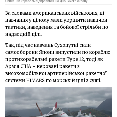
Списаний корабель відправився на дно Тихого океану
За словами американських військових, ці
навчання у цілому мали укріпити навички
тактики, наведення та бойової стрільби по
надводній цілі.
Так, під час навчань Сухопутні сили
самооборони Японії випустили по кораблю
протикорабельні ракети Type 12, тоді як
Армія США – керовані ракети з
високомобільної артилерійської ракетної
системи HIMARS по морській цілі з суші.