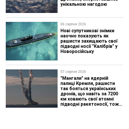
унікальною нагодою
06 серпня 2026
Нові супутникові знімки
наочно показують як
рашисти захищають свої
підводні носії "Калібрів" у
Новоросійську
07 серпня 2026
"Мангали" на ядерній
палиці Кремля, рашисти
так бояться українських
дронів, що навіть за 7200
км ховають свої атомні
підводні ракетоносії, тож
що видно з космосу