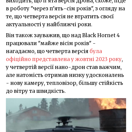
виходить, що п’ята версія дрона, схоже, піде
в роботу "через п’ять-сім років", з огляду на
те, що четверта версія не втратить своєї
актуальності у найближчі роки.
Він також зауважив, що над Black Hornet 4
працювали "майже вісім років" -
нагадаємо, що четверта версія
була
офіційно представлена у жовтні 2023 року
,
у четвертій версії нано-дрон став важчим,
але натомість отримав низку удосконалень
- нову камеру, тепловізор, більшу стійкість
до вітру та швидкість.