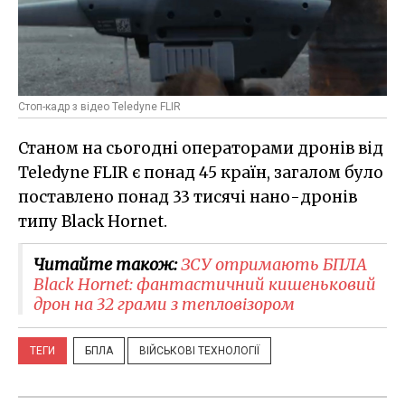
Стоп-кадр з відео Teledyne FLIR
Станом на сьогодні операторами дронів від
Teledyne FLIR є понад 45 країн, загалом було
поставлено понад 33 тисячі нано-дронів
типу Black Hornet.
Читайте також:
ЗСУ отримають БПЛА
Black Hornet: фантастичний кишеньковий
дрон на 32 грами з тепловізором
ТЕГИ
БПЛА
ВІЙСЬКОВІ ТЕХНОЛОГІЇ