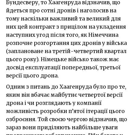
Бундесверу, то Хаагенруда відзначив, що
йдеться про сотні дронів і наголосив на
тому наскільки важливий та великий для
них цей контракт з прицілом на укладення
наступних угод після того, як Німеччина
розпочне розгортання цих дронів у війська
(заплановане на третій-четвертий квартал
цього року). Німецьке військо також має
досвід експлуатації попередньої, третьої
версії цього дрона.
Одним з питань до Хаагенруда було про те,
яким він вбачає майбутнє четвертої версії
дрона і чи розглядають у компанії
можливість розробки п’ятої ітерації цього
озброєння. Той своєю чергою відзначив, що
зараз вони приділяють найбільше уваги