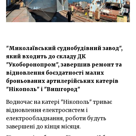
"Миколаївський суднобудівний завод",
який входить до складу ДК
"Укоборонопром", завершив ремонт та
відновлення боєздатності малих
броньованих артилерійських катерів
"Нікополь" і "Вишгород"
Водночас на катері "Нікополь" триває
відновлення електросистем і
електрообладнання, роботи будуть
завершені до кінця місяця.