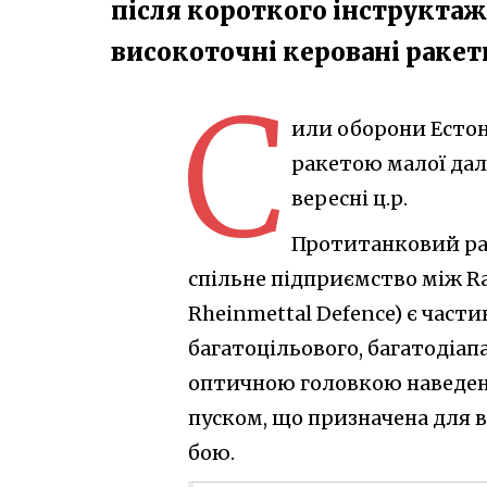
після короткого інструктаж
високоточні керовані ракети
С
или оборони Естон
ракетою малої даль
вересні ц.р.
Протитанковий рак
спільне підприємство між Raf
Rheinmettal Defence) є час
багатоцільового, багатодіап
оптичною головкою наведенн
пуском, що призначена для в
бою.