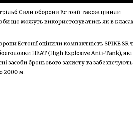
трільб Сили оборони Естонії також цінили
соби що можуть використовуватись як в класах
рони Естонії оцінили компактність SPIKE SR 
єголовки HEAT (High Explosive Anti-Tank), які
ні засоби броньового захисту та забезпечують
о 2000 м.