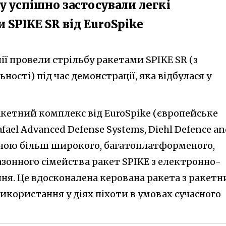
у успішно застосували легкі
 SPIKE SR від EuroSpike
ії провели стрільбу ракетами SPIKE SR (з
ності) під час демонстрації, яка відбулася у
етний комплекс від EuroSpike (європейське
ael Advanced Defense Systems, Diehl Defence a
тиною більш широкого, багатоплатформеного,
азонного сімейства ракет SPIKE з електронно-
я. Це вдосконалена керована ракета з ракет
икористання у діях піхоти в умовах сучасного