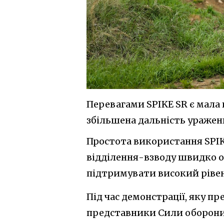
Перевагами SPIKE SR є мала в
збільшена дальність ураженн
Простота використання SPIK
відділення-взводу швидко о
підтримувати високий рівен
Під час демонстрації, яку п
представники Сили оборони 