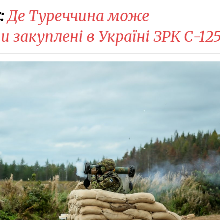
:
​Де Туреччина може
закуплені в Україні ЗРК С-12