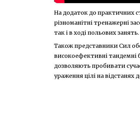
На додаток до практичних с
різноманітні тренажерні за
так і в ході польових занять.
Також представники Сил обо
високоефективні тандемні бо
дозволяють пробивати сучас
ураження цілі на відстанях д