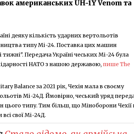
авок американських UH-1Y Venom та
раїні деяку кількість ударних вертольотів
ництва типу Мі-24. Поставка цих машин
і тижні". Передача Україні чеських Мі-24 була
лідарності НАТО з нашою державою,
пише The
ary Balance за 2021 рік, Чехія мала в своєму
ольотів Мі-24Д. Ймовірно, чеський уряд перед
ин цього типу. Тим більш, що Міноборони Чехії
 всі свої Мі-24Д.
:
Стало відомо, як армійська