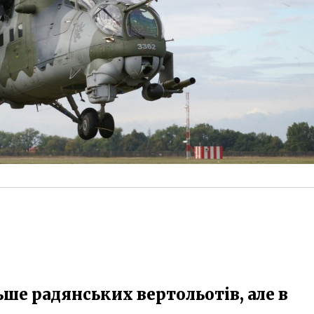
ьше радянських вертольотів, але в