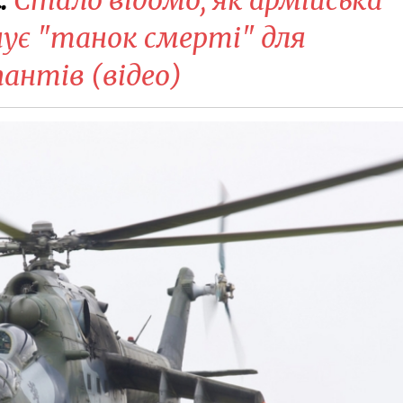
нує "танок смерті" для
пантів (відео)