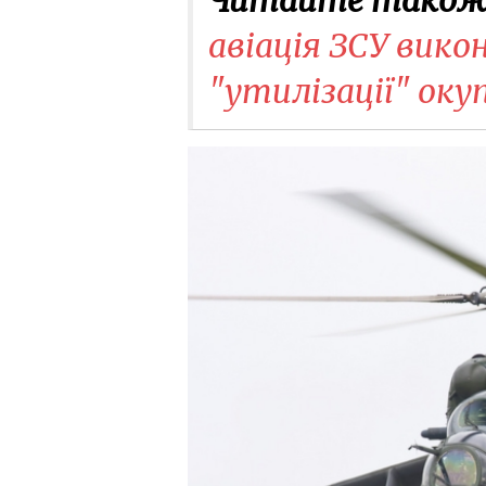
авіація ЗСУ вико
"утилізації" оку