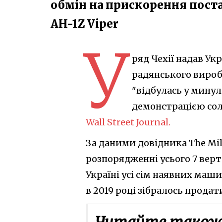
обмін на прискорення пост
AH-1Z Viper
У
ряд Чехії надав Ук
радянського вироб
"відбулась у минул
демонстрацією со
Wall Street Journal.
За даними довідника The Milit
розпорядженні усього 7 верт
Україні усі сім наявних маш
в 2019 році зібралось продати
Читайте також