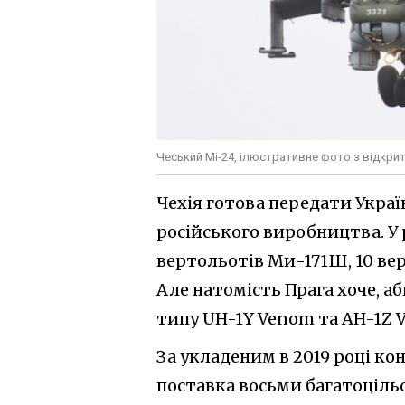
Чеський Мі-24, ілюстративне фото з відкри
Чехія готова передати Украї
російського виробництва. У
вертольотів Ми-171Ш, 10 ве
Але натомість Прага хоче, а
типу UH-1Y Venom та AH-1Z V
За укладеним в 2019 році ко
поставка восьми багатоціль