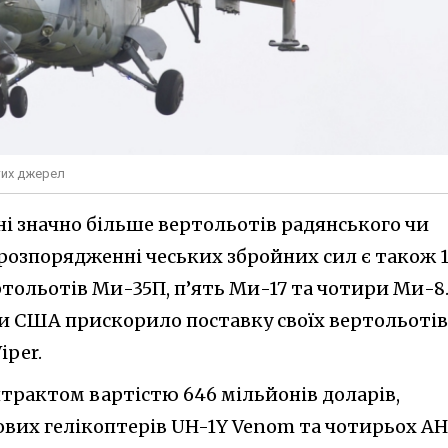
тих джерел
ні значно більше вертольотів радянського чи
 розпорядженні чеських збройних сил є також 
ртольотів Ми-35П, п’ять Ми-17 та чотири Ми-8
би США прискорило поставку своїх вертольотів
iper.
нтрактом вартістю 646 мільйонів доларів,
ових гелікоптерів UH-1Y Venom та чотирьох AH