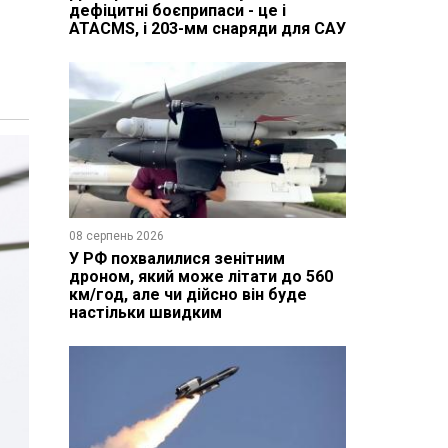
дефіцитні боєприпаси - це і
ATACMS, і 203-мм снаряди для САУ
08 серпень 2026
У РФ похвалилися зенітним
дроном, який може літати до 560
км/год, але чи дійсно він буде
настільки швидким