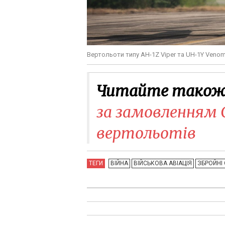
Вертольоти типу AH-1Z Viper та UH-1Y Veno
Читайте також
за замовленням С
вертольотів
ТЕГИ
ВІЙНА
ВІЙСЬКОВА АВІАЦІЯ
ЗБРОЙНІ 