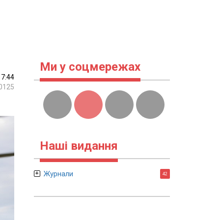
Ми у соцмережах
17:44
0125
Наші видання
Журнали
42