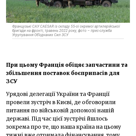
Французькі САУ CAESAR із складу 55-ої окремої артилерійської
бригади на фронті, травень 2022 року, фото – прес-служба
Угрупування Об’єднаних Сил ЗСУ
При цьому Франція обіцяє запчастини та
збільшення поставок боєприпасів для
ЗСУ
Урядові делегації України та Франції
провели зустріч в Києві, де обговорили
питання по військовій допомозі нашій
державі. Під час цієї зустрічі йшлось
зокрема про те, що наша країна на цьому
тижні вже отримала фінансування, тому