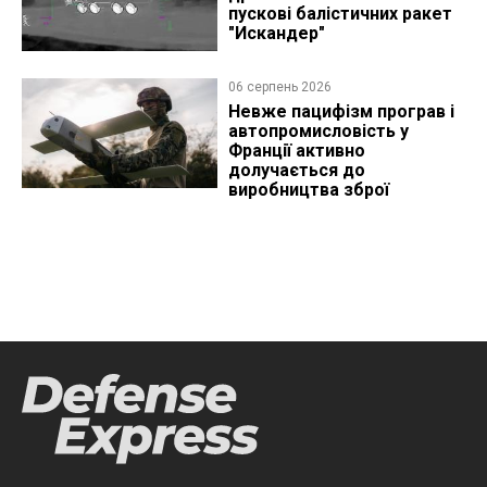
пускові балістичних ракет
"Искандер"
06 серпень 2026
Невже пацифізм програв і
автопромисловість у
Франції активно
долучається до
виробництва зброї