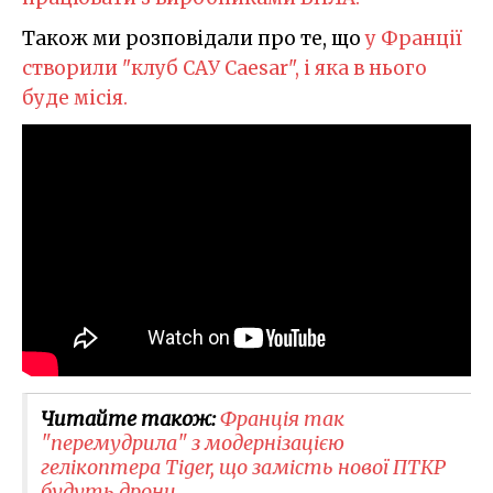
Також ми розповідали про те, що
у Франції
створили "клуб САУ Caesar", і яка в нього
буде місія.
Читайте також:
Франція так
"перемудрила" з модернізацією
гелікоптера Tiger, що замість нової ПТКР
будуть дрони