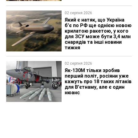
02 серпня 2026
Який є натяк, що Україна
б’є по РФ ще однією новою
крилатою ракетою, у кого
для ЗСУ може бути 3,4 млн
снарядів та інші новини
тижня
02 серпня 2026
Як-130М тільки зробив
перший політ, росіяни уже
кажуть про 18 таких літаків
для В'єтнаму, але є один
нюанс