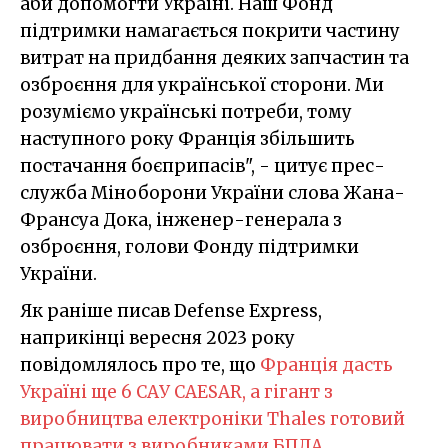
аби допомогти Україні. Наш Фонд
підтримки намагається покрити частину
витрат на придбання деяких запчастин та
озброєння для української сторони. Ми
розуміємо українські потреби, тому
наступного року Франція збільшить
постачання боєприпасів", - цитує прес-
служба Міноборони України слова Жана-
Франсуа Дока, інженер-генерала з
озброєння, голови Фонду підтримки
України.
Як раніше писав Defense Express,
наприкінці вересня 2023 року
повідомлялось про те, що
Франція дасть
Україні ще 6 САУ CAESAR, а гігант з
виробництва електроніки Thales готовий
працювати з виробниками БПЛА.