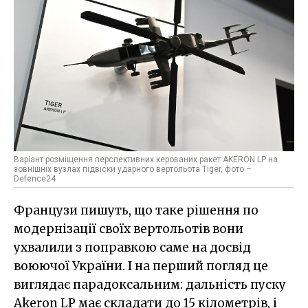
Варіант розміщення перспективних керованих ракет AKERON LP на
зовнішніх вузлах підвіски ударного вертольота Tiger, фото –
Defence24
Французи пишуть, що таке рішення по
модернізації своїх вертольотів вони
ухвалили з поправкою саме на досвід
воюючої України. І на перший погляд це
виглядає парадоксальним: дальність пуску
Akeron LP має складати до 15 кілометрів, і