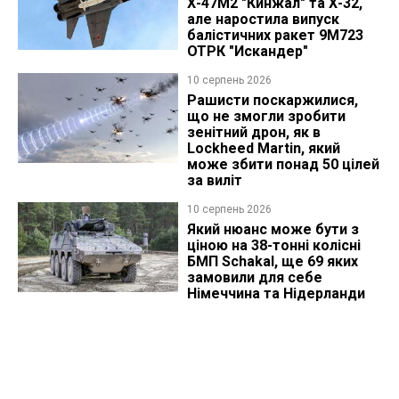
Х-47М2 "Кинжал" та Х-32,
але наростила випуск
балістичних ракет 9М723
ОТРК "Искандер"
10 серпень 2026
Рашисти поскаржилися,
що не змогли зробити
зенітний дрон, як в
Lockheed Martin, який
може збити понад 50 цілей
за виліт
10 серпень 2026
Який нюанс може бути з
ціною на 38-тонні колісні
БМП Schakal, ще 69 яких
замовили для себе
Німеччина та Нідерланди