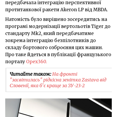
передбачала інтеграцію перспективної
протитанкової ракети Akeron LP від MBDA.
Натомість було вирішено зосередитись на
програмі модернізації вертольотів Tiger до
стандарту Mk2, який передбачатиме
зокрема інтеграцію безпілотників до
складу бортового озброєння цих машин.
Про таке йдеться в публікації французького
порталу
Opex360.
Читайте також:
На фронті
"засвітилась" рідкісна зенітка Zastava від
Словенії, яка б'є краще за ЗУ-23-2