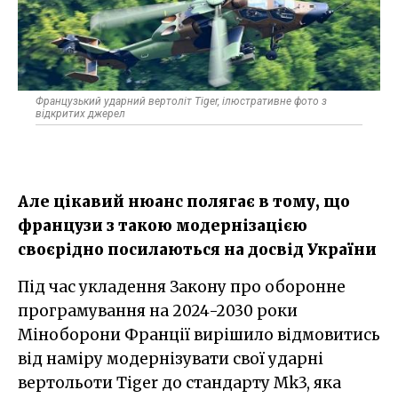
Французький ударний вертоліт Tiger, ілюстративне фото з
відкритих джерел
Але цікавий нюанс полягає в тому, що
французи з такою модернізацією
своєрідно посилаються на досвід України
Під час укладення Закону про оборонне
програмування на 2024-2030 роки
Міноборони Франції вирішило відмовитись
від наміру модернізувати свої ударні
вертольоти Tiger до стандарту Mk3, яка