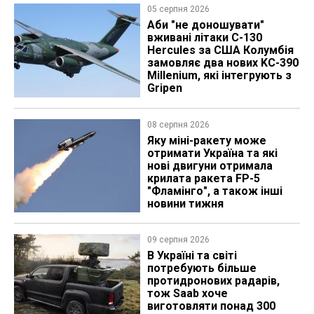
05 серпня 2026
Аби "не доношувати"
вживані літаки C-130
Hercules за США Колумбія
замовляє два нових KC-390
Millenium, які інтегрують з
Gripen
08 серпня 2026
Яку міні-ракету може
отримати Україна та які
нові двигуни отримала
крилата ракета FP-5
"Фламінго", а також інші
новини тижня
09 серпня 2026
В Україні та світі
потребують більше
протидронових радарів,
тож Saab хоче
виготовляти понад 300