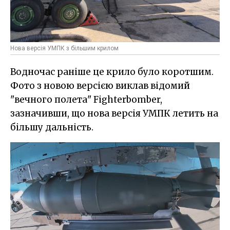
Нова версія УМПК з більшим крилом
Водночас раніше це крило було коротшим.
Фото з новою версією виклав відомий
"вечного полета" Fighterbomber,
зазначивши, що нова версія УМПК летить на
більшу дальність.