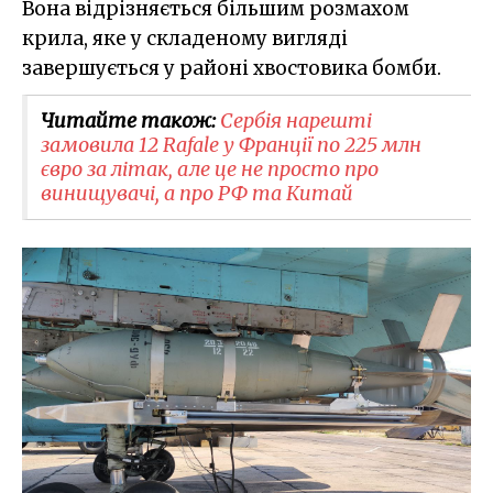
Вона відрізняється більшим розмахом
крила, яке у складеному вигляді
завершується у районі хвостовика бомби.
Читайте також:
Сербія нарешті
замовила 12 Rafale у Франції по 225 млн
євро за літак, але це не просто про
винищувачі, а про РФ та Китай