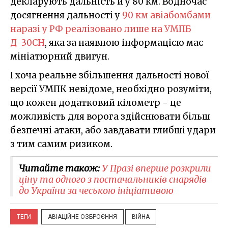
декларують дальність й у 80 км. Водночас
досягнення дальності у
90 км авіабомбами
наразі у РФ реалізовано лише на УМПБ
Д-30СН
, яка за наявною інформацією має
мініатюрний двигун.
І хоча реальне збільшення дальності нової
версії УМПК невідоме, необхідно розуміти,
що кожен додатковий кілометр - це
можливість для ворога здійснювати більш
безпечні атаки, або завдавати глибші удари
з тим самим ризиком.
Читайте також:
У Празі вперше розкрили
ціну та одного з постачальників снарядів
до України за чеською ініціативою
ТЕГИ
АВІАЦІЙНЕ ОЗБРОЄННЯ
ВІЙНА