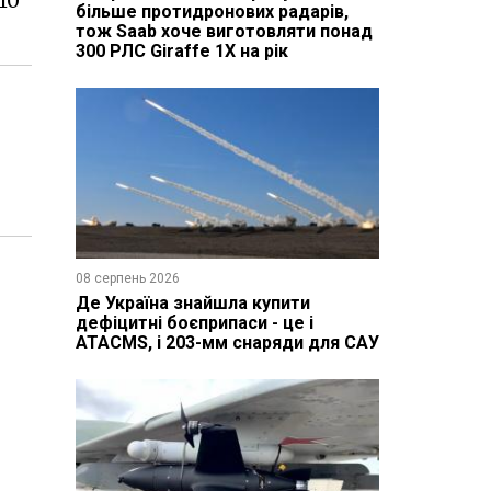
10
більше протидронових радарів,
тож Saab хоче виготовляти понад
300 РЛС Giraffe 1X на рік
08 серпень 2026
Де Україна знайшла купити
дефіцитні боєприпаси - це і
ATACMS, і 203-мм снаряди для САУ