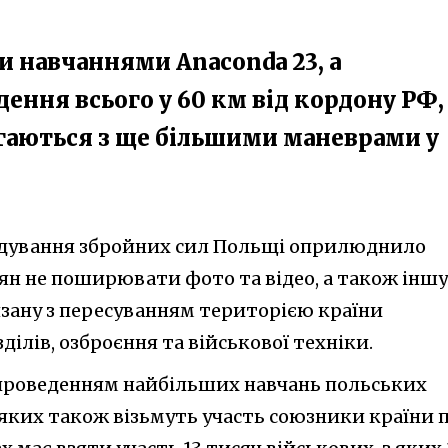
и навчаннями Anaconda 23, а
ення всього у 60 км від кордону РФ,
ігаються з ще більшими маневрами у
дування збройних сил Польщі оприлюднило
ян не поширювати фото та відео, а також іншу
зану з пересуванням територією країни
ділів, озброєння та військової техніки.
 проведенням найбільших навчань польських
 яких також візьмуть участь союзники країни 