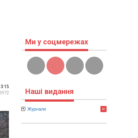
Ми у соцмережах
13:15
Наші видання
2972
Журнали
42