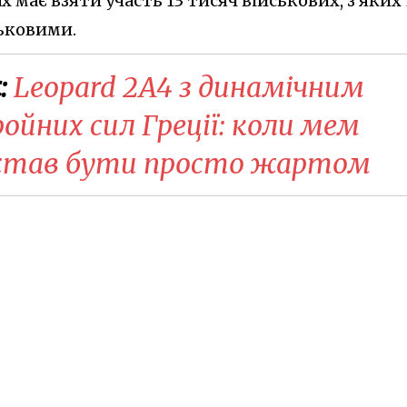
 має взяти участь 13 тисяч військових, з яких 
ьковими.
:
Leopard 2A4 з динамічним
ойних сил Греції: коли мем
став бути просто жартом