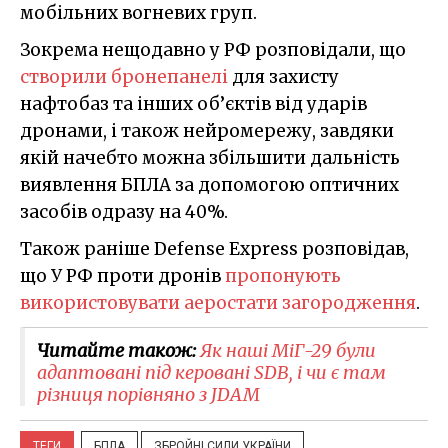
мобільних вогневих груп.
Зокрема нещодавно у РФ розповідали, що
створили бронепанелі
для захисту
нафтобаз та інших об’єктів від ударів
дронами, і також нейромережу, завдяки
якій начебто можна збільшити дальність
виявлення БПЛА за допомогою оптичних
засобів одразу на 40%.
Також раніше Defense Express розповідав,
що У РФ проти дронів
пропонують
використовувати аеростати загородження
.
Читайте також:
Як наші МіГ-29 були
адаптовані під керовані SDB, і чи є там
різниця порівняно з JDAM
ТЕГИ
БПЛА
ЗБРОЙНІ СИЛИ УКРАЇНИ