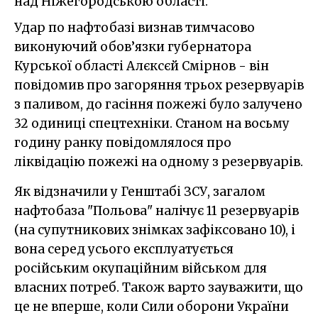
над Ніжегородською області.
Удар по нафтобазі визнав тимчасово
виконуючий обов’язки губернатора
Курської області Алєксєй Смірнов - він
повідомив про загоряння трьох резервуарів
з паливом, до гасіння пожежі було залучено
32 одиниці спецтехніки. Станом на восьму
годину ранку повідомлялося про
ліквідацію пожежі на одному з резервуарів.
Як відзначили у Генштабі ЗСУ, загалом
нафтобаза "Польова" налічує 11 резервуарів
(на супутникових знімках зафіксовано 10), і
вона серед усього експлуатується
російським окупаційним військом для
власних потреб. Також варто зауважити, що
це не вперше, коли Сили оборони України