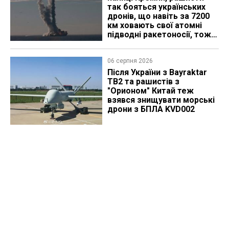
так бояться українських
дронів, що навіть за 7200
км ховають свої атомні
підводні ракетоносії, тож
що видно з космосу
06 серпня 2026
Після України з Bayraktar
TB2 та рашистів з
"Орионом" Китай теж
взявся знищувати морські
дрони з БПЛА KVD002