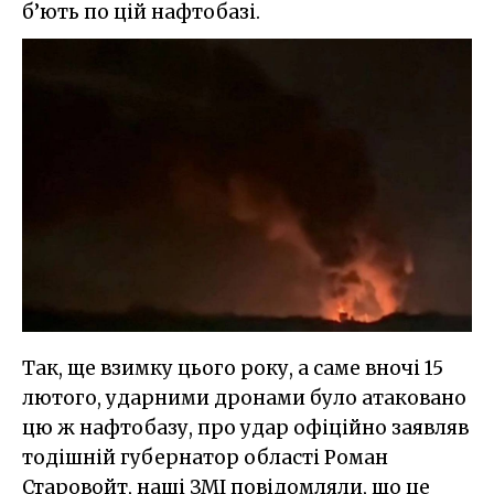
б’ють по цій нафтобазі.
Так, ще взимку цього року, а саме вночі 15
лютого, ударними дронами було атаковано
цю ж нафтобазу, про удар офіційно заявляв
тодішній губернатор області Роман
Старовойт, наші ЗМІ повідомляли, що це