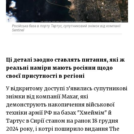
Російська база в порту Тартус, супутниковий знімок від компанії
Sentinel
Ці деталі заодно ставлять питання, які ж
реальні наміри мають росіяни щодо
своєї присутності в регіоні
У відкритому доступі з’явились супутникові
знімки від компанії Maxar, які
демонструють накопичення військової
техніки армії РФ на базах "Хмеймім" й
Тартус в Сирії станом на ранок 18 грудня
2024 року, і котрі поширило видання The