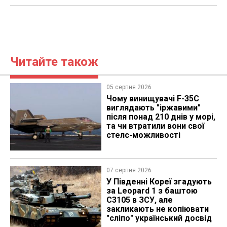
Читайте також
05 серпня 2026
Чому винищувачі F-35C
виглядають "іржавими"
після понад 210 днів у морі,
та чи втратили вони свої
стелс-можливості
07 серпня 2026
У Південні Кореї згадують
за Leopard 1 з баштою
C3105 в ЗСУ, але
закликають не копіювати
"сліпо" український досвід