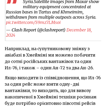
Syria.Satellite images from Maxar show
military equipment concentrated at
Russian bases in Tartus and Khmeimim,
withdrawn from multiple outposts across Syria.
pic.twitter.com/S9mz7LMsoi
— Clash Report (@clashreport)
December 18,
2024
Наприклад, на супутниковому знімку з
авіабазі в Хмеймімі ми можемо побачити
до сотні російських вантажівок та один
Ил-76, і також – один Ан-72 та два Ан-26.
Якщо виходити із співвідношення, що Ил-76
за один рейс може взяти одну-дві
вантажівки, то виходить, що для вивозу
накопиченої в Хмеймімі техніки росіянам
буде потрібно орієнтовно півсотні рейсів