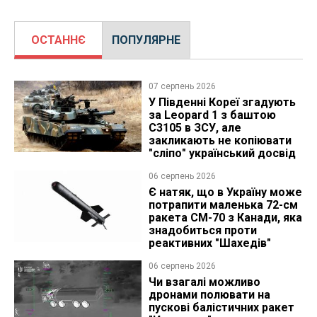
ОСТАННЄ
ПОПУЛЯРНЕ
07 серпень 2026
У Південні Кореї згадують
за Leopard 1 з баштою
C3105 в ЗСУ, але
закликають не копіювати
"сліпо" український досвід
06 серпень 2026
Є натяк, що в Україну може
потрапити маленька 72-см
ракета CM-70 з Канади, яка
знадобиться проти
реактивних "Шахедів"
06 серпень 2026
Чи взагалі можливо
дронами полювати на
пускові балістичних ракет