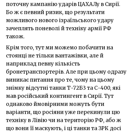
поточну кампанію ударів ЦАХАЛу в Сирії.
Бо ж є певний ризик, що результати
можливого нового ізраїльського удару
зачеплять поневолі й техніку армії РФ
також.
Крім того, тут ми можемо побачити на
стоянці не тільки вантажівки, але й
наприклад певну кількість
бронетранспортерів. Але при цьому одразу
виникає питання про те, чому на цьому
знімку відсутні танки Т-72Б3 та С-400, які
мав російський контингент в Сирії. Тут
однаково ймовірними можуть бути
варіанти, що росіяни уже перекинули цю
техніку в Лівію чи на територію РФ, або ж
що вони її маскують, і ці танки та ЗРК досі