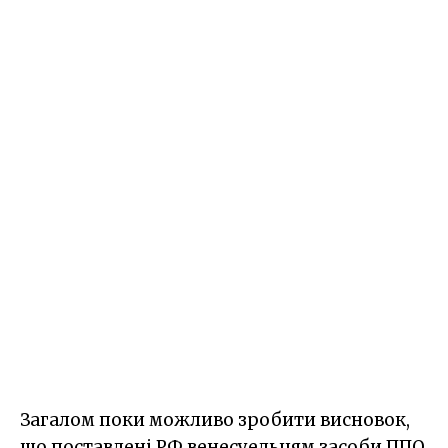
Загалом поки можливо зробити висновок,
що поставлені РФ венесуельцям засоби ППО