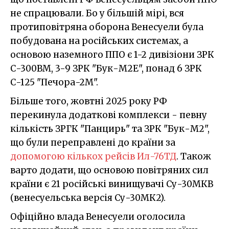
не спрацювали. Бо у більшій мірі, вся
протиповітряна оборона Венесуели була
побудована на російських системах, а
основою наземного ППО є 1-2 дивізіони ЗРК
С-300ВМ, 3-9 ЗРК "Бук-М2Е", понад 6 ЗРК
С-125 "Печора-2М".
Більше того, жовтні 2025 року РФ
перекинула додаткові комплекси - певну
кількість ЗРГК "Панцирь" та ЗРК "Бук-М2",
що були переправлені до країни за
допомогою кількох рейсів Ил-76ТД
. Також
варто додати, що основою повітряних сил
країни є 21 російські винищувачі Су-30МКВ
(венесуельська версія Су-30МК2).
Офіційно влада Венесуели оголосила