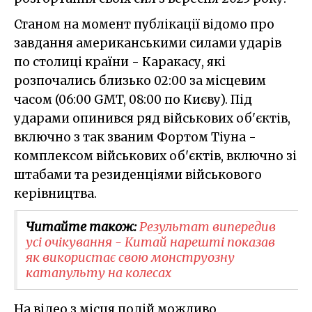
Станом на момент публікації відомо про
завдання американськими силами ударів
по столиці країни - Каракасу, які
розпочались близько 02:00 за місцевим
часом (06:00 GMT, 08:00 по Києву). Під
ударами опинився ряд військових об'єктів,
включно з так званим Фортом Тіуна -
комплексом військових об'єктів, включно зі
штабами та резиденціями військового
керівництва.
Читайте також:
Результат випередив
усі очікування - Китай нарешті показав
як використає свою монструозну
катапульту на колесах
На відео з місця подій можливо