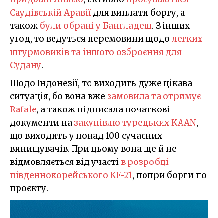
Саудівській Аравії
для виплати боргу, а
також
були обрані у Бангладеш
. З інших
угод, то ведуться перемовини щодо
легких
штурмовиків та іншого озброєння для
Судану
.
Щодо Індонезії, то виходить дуже цікава
ситуація, бо вона вже
замовила та отримує
Rafale
, а також підписала початкові
документи на
закупівлю турецьких KAAN
,
що виходить у понад 100 сучасних
винищувачів. При цьому вона ще й не
відмовляється від участі
в розробці
південнокорейського KF-21
, попри борги по
проєкту.