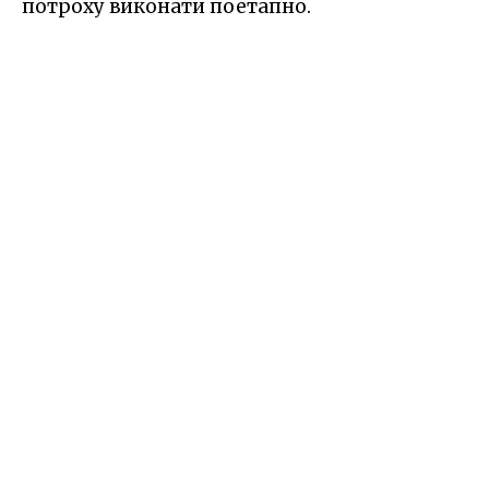
потроху виконати поетапно.