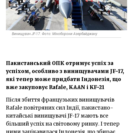
Винищувач JF-17. Фото: Міноборони Азербайджану
Пакистанський ОПК отримує успіх за
успіхом, особливо з винищувачами JF-17,
які тепер може придбати Індонезія, що
вже закуповує Rafale, KAAN і KF-21
Після збиття французьких винищувачів
Rafale повітряних сил Індії, пакистано-
китайські винищувачі JF-17 мають все
більший успіх на світовому ринку. І тепер
ними зацікавилася Індонезія, що збирає