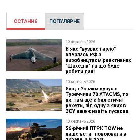
ОСТАННЄ
ПОПУЛЯРНЕ
10 серпень 2026
В яке "вузьке гирло"
вперлась РФ з
виробництвом реактивних
"Шахедів" та що буде
робити далі
10 серпень 2026
Якщо Україна купує в
Туреччини 70 ATACMS, то
які там ще є балістичні
ракети, під одну з яких в
ЗСУ вже є навіть пускова
10 серпень 2026
56-річний ПТРК TOW не
лише встиг повоювати в
Україні, а й досі