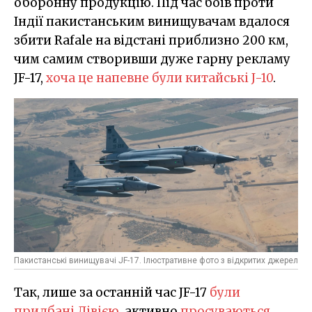
оборонну продукцію. Під час боїв проти
Індії пакистанським винищувачам вдалося
збити Rafale на відстані приблизно 200 км,
чим самим створивши дуже гарну рекламу
JF-17,
хоча це напевне були китайські J-10
.
Пакистанські винищувачі JF-17. Ілюстративне фото з відкритих джерел
Так, лише за останній час JF-17
були
придбані Лівією
, активно
просуваються