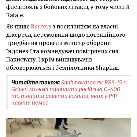
флешрояль з бойових літаків, у тому числі й
Rafale.
Як пише
Reuters
з посиланням на власні
джерела, перемовини щодо потенційного
придбання провели міністр оборони
Індонезії та командувач повітряних сил
Пакистану. І крім винищувачів
обговорюються і безпілотники Shaphar.
Читайте також:
Saab показав як RBS-15 з
Gripen можна трощити російські С-400
та топити ракетні есмінці, яких у РФ
навіть немає