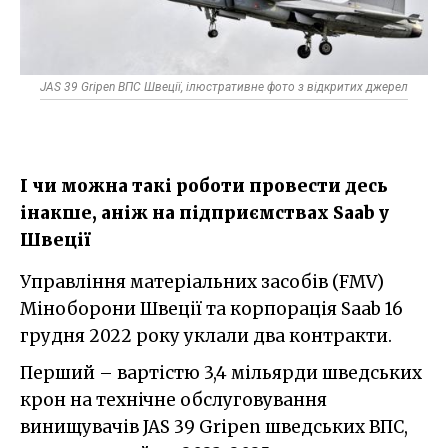
JAS 39 Gripen ВПС Швеції, ілюстративне фото з відкритих джерел
І чи можна такі роботи провести десь
інакше, аніж на підприємствах Saab у
Швеції
Управління матеріальних засобів (FMV)
Міноборони Швеції та корпорація Saab 16
грудня 2022 року уклали два контракти.
Перший – вартістю 3,4 мільярди шведських
крон на технічне обслуговування
винищувачів JAS 39 Gripen шведських ВПС,