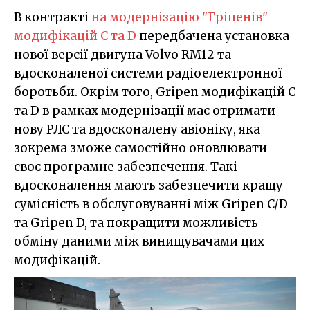
В контракті
на модернізацію "Гріпенів"
модифікацій C та D
передбачена установка
нової версії двигуна Volvo RM12 та
вдосконаленої системи радіоелектронної
боротьби. Окрім того, Gripen модифікацій C
та D в рамках модернізації має отримати
нову РЛС та вдосконалену авіоніку, яка
зокрема зможе самостійно оновлювати
своє програмне забезпечення. Такі
вдосконалення мають забезпечити кращу
сумісність в обслуговуванні між Gripen C/D
та Gripen D, та покращити можливість
обміну даними між винищувачами цих
модифікацій.