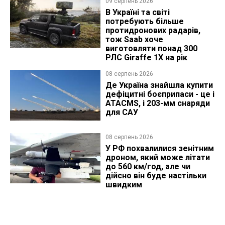
09 серпень 2026
В Україні та світі
потребують більше
протидронових радарів,
тож Saab хоче
виготовляти понад 300
РЛС Giraffe 1X на рік
08 серпень 2026
Де Україна знайшла купити
дефіцитні боєприпаси - це і
ATACMS, і 203-мм снаряди
для САУ
08 серпень 2026
У РФ похвалилися зенітним
дроном, який може літати
до 560 км/год, але чи
дійсно він буде настільки
швидким