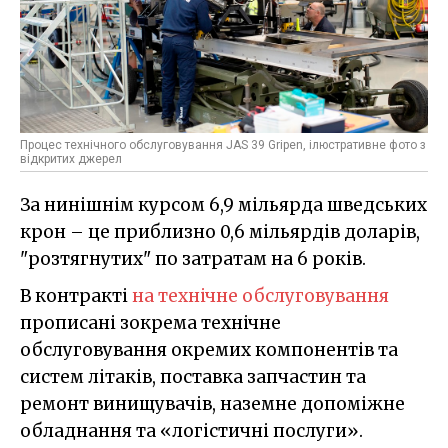
Процес технічного обслуговування JAS 39 Gripen, ілюстративне фото з
відкритих джерел
За нинішнім курсом 6,9 мільярда шведських
крон – це приблизно 0,6 мільярдів доларів,
"розтягнутих" по затратам на 6 років.
В контракті
на технічне обслуговування
прописані зокрема технічне
обслуговування окремих компонентів та
систем літаків, поставка запчастин та
ремонт винищувачів, наземне допоміжне
обладнання та «логістичні послуги».