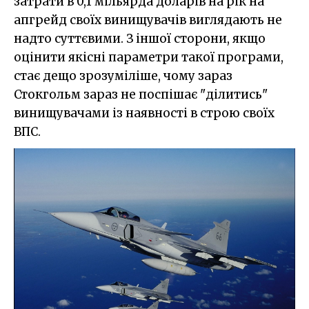
затрати в 0,1 мільярда доларів на рік на
апгрейд своїх винищувачів виглядають не
надто суттєвими. З іншої сторони, якщо
оцінити якісні параметри такої програми,
стає дещо зрозуміліше, чому зараз
Стокгольм зараз не поспішає "ділитись"
винищувачами із наявності в строю своїх
ВПС.