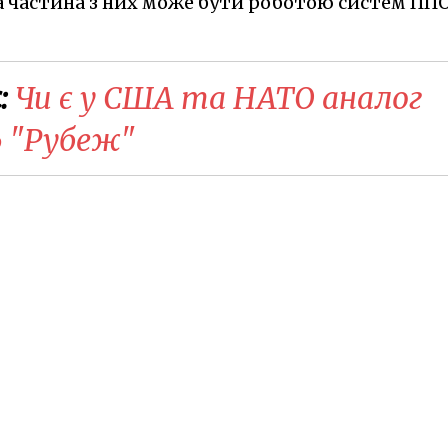
ча частина з них може бути роботою систем ППО
:
Чи є у США та НАТО аналог
6 "Рубеж"