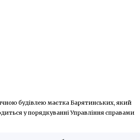
оричною будівлею маєтка Барятинських, який
ходиться у порядкуванні Управління справами