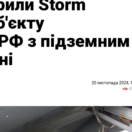
рили Storm
б'єкту
 РФ з підземним
ні
20 листопада 2024, 
4