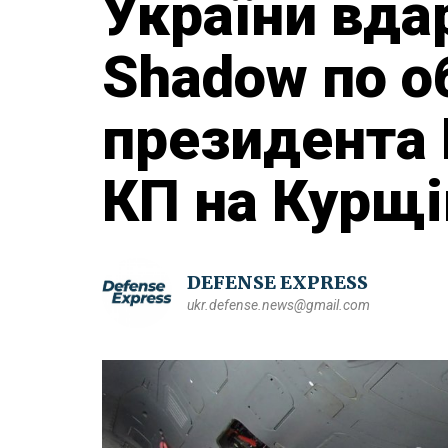
України вда
Shadow по о
президента
КП на Курщі
DEFENSE EXPRESS
ukr.defense.news@gmail.com