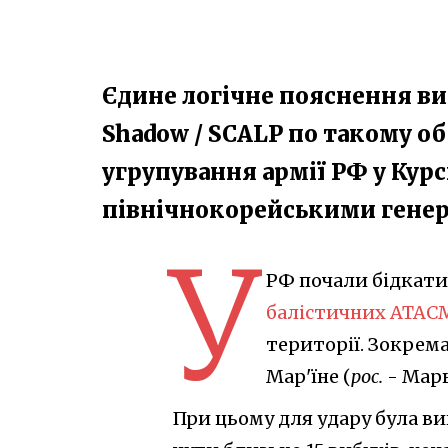
Єдине логічне пояснення вит
Shadow​ / SCALP по такому о
угрупування армії РФ у Курс
північнокорейськими гене
У
РФ почали бідкатис
балістичних ATAC
території. Зокрема
Мар'їне (
рос.
- Марь
При цьому для удару була ви