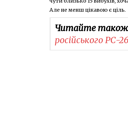
чути близько 15 вибухів, хо
Але не менш цікавою є ціль.
Читайте також
російського РС-2