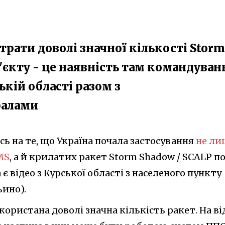
рати доволі значної кількості Storm
б'єкту - це наявність там командуван
ькій області разом з
ралами
ь на те, що Україна почала застосування
не ли
MS
, а й крилатих ракет Storm Shadow / SCALP по
 є відео з Курської області з населеного пункту
ино).
користана доволі значна кількість ракет. На ві