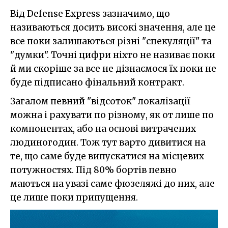
Від Defense Express зазначимо, що
називаються досить високі значення, але це
все поки залишаються різні "спекуляції" та
"думки". Точні цифри ніхто не називає поки
й ми скоріше за все не дізнаємося їх поки не
буде підписано фінальний контракт.
Загалом певний "відсоток" локалізації
можна і рахувати по різному, як от лише по
компонентах, або на основі витрачених
людиногодин. Тож тут варто дивитися на
те, що саме буде випускатися на місцевих
потужностях. Під 80% бортів певно
маються на увазі саме фюзеляжі до них, але
це лише поки припущення.