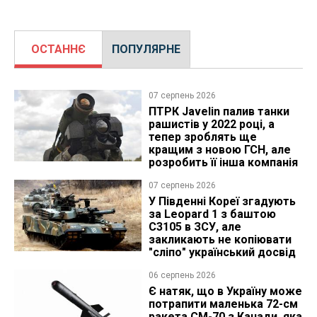
ОСТАННЄ
ПОПУЛЯРНЕ
07 серпень 2026
ПТРК Javelin палив танки
рашистів у 2022 році, а
тепер зроблять ще
кращим з новою ГСН, але
розробить її інша компанія
07 серпень 2026
У Південні Кореї згадують
за Leopard 1 з баштою
C3105 в ЗСУ, але
закликають не копіювати
"сліпо" український досвід
06 серпень 2026
Є натяк, що в Україну може
потрапити маленька 72-см
ракета CM-70 з Канади, яка