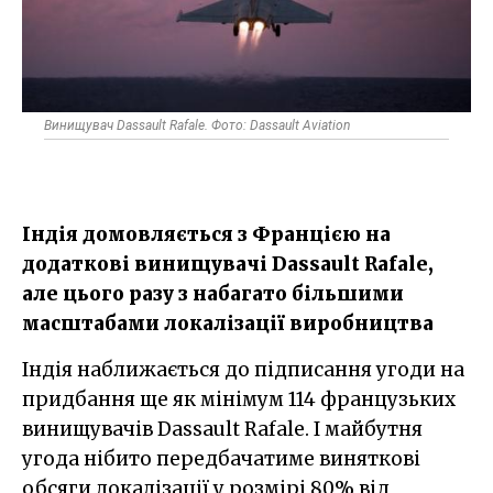
Винищувач Dassault Rafale. Фото: Dassault Aviation
Індія домовляється з Францією на
додаткові винищувачі Dassault Rafale,
але цього разу з набагато більшими
масштабами локалізації виробництва
Індія наближається до підписання угоди на
придбання ще як мінімум 114 французьких
винищувачів Dassault Rafale. І майбутня
угода нібито передбачатиме виняткові
обсяги локалізації у розмірі 80% від