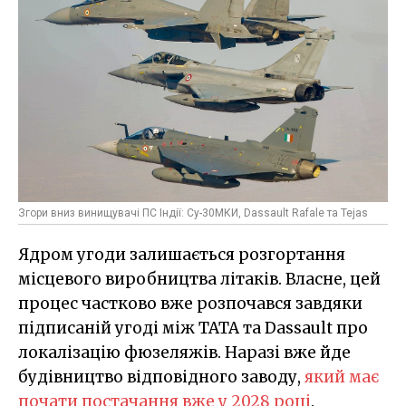
Згори вниз винищувачі ПС Індії: Су-30МКИ, Dassault Rafale та Tejas
Ядром угоди залишається розгортання
місцевого виробництва літаків. Власне, цей
процес частково вже розпочався завдяки
підписаній угоді між TATA та Dassault про
локалізацію фюзеляжів. Наразі вже йде
будівництво відповідного заводу,
який має
почати постачання вже у 2028 році
.