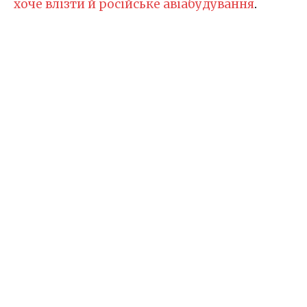
хоче влізти й російське авіабудування
.