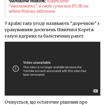
Читайте також:
Корея хоче
"ввалювати" зі своїх сучасних РСЗВ на
вдвічі більшу відстань
У країні таку угоду називають "доречною" з
урахуванням досягнень Північної Кореї в
галузі ядерних та балістичних ракет.
Очікується, що остаточне рішення про