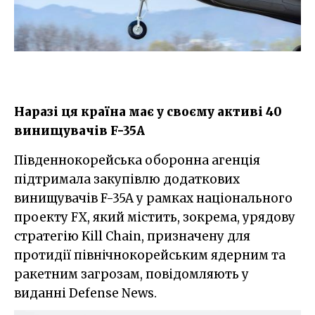
Наразі ця країна має у своєму активі 40
винищувачів F-35A
Південнокорейська оборонна агенція
підтримала закупівлю додаткових
винищувачів F-35A у рамках національного
проекту FX, який містить, зокрема, урядову
стратегію Kill Chain, призначену для
протидії північнокорейським ядерним та
ракетним загрозам, повідомляють у
виданні Defense News.