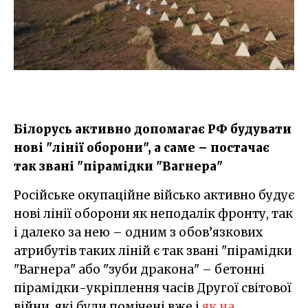
Білорусь активно допомагає РФ будувати
нові "лінії оборони", а саме – постачає
так звані "пірамідки "Вагнера"
Російське окупаційне військо активно будує
нові лінії оборони як неподалік фронту, так
і далеко за нею – одним з обов’язкових
атрибутів таких ліній є так звані "пірамідки
"Вагнера" або "зуби дракона" – бетонні
пірамідки-укріплення часів Другої світової
війни, які були помічені вже і
як на