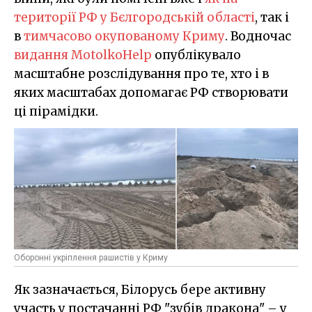
території РФ у Бєлгородській області
, так і
в
тимчасово окупованому Криму
. Водночас
видання MotolkoHelp
опублікувало
масштабне розслідування про те, хто і в
яких масштабах допомагає РФ створювати
ці пірамідки.
Оборонні укріплення рашистів у Криму
Як зазначається, Білорусь бере активну
участь у постачанні РФ "зубів дракона" – у