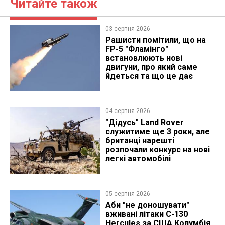
Читайте також
03 серпня 2026
Рашисти помітили, що на
FP-5 "Фламінго"
встановлюють нові
двигуни, про який саме
йдеться та що це дає
04 серпня 2026
"Дідусь" Land Rover
служитиме ще 3 роки, але
британці нарешті
розпочали конкурс на нові
легкі автомобілі
05 серпня 2026
Аби "не доношувати"
вживані літаки C-130
Hercules за США Колумбія