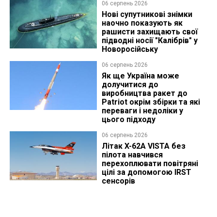
06 серпень 2026
Нові супутникові знімки
наочно показують як
рашисти захищають свої
підводні носії "Калібрів" у
Новоросійську
06 серпень 2026
Як ще Україна може
долучитися до
виробництва ракет до
Patriot окрім збірки та які
переваги і недоліки у
цього підходу
06 серпень 2026
Літак X-62A VISTA без
пілота навчився
перехоплювати повітряні
цілі за допомогою IRST
сенсорів