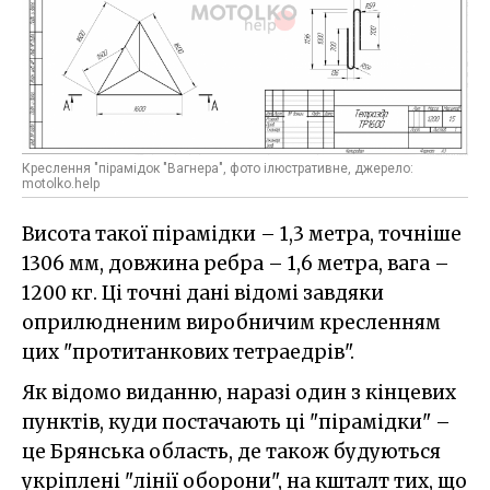
Креслення "пірамідок "Вагнера", фото ілюстративне, джерело:
motolko.help
Висота такої пірамідки – 1,3 метра, точніше
1306 мм, довжина ребра – 1,6 метра, вага –
1200 кг. Ці точні дані відомі завдяки
оприлюдненим виробничим кресленням
цих "протитанкових тетраедрів".
Як відомо виданню, наразі один з кінцевих
пунктів, куди постачають ці "пірамідки" –
це Брянська область, де також будуються
укріплені "лінії оборони", на кшталт тих, що