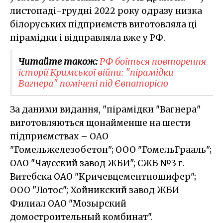
листопаді-грудні 2022 року одразу низка
білоруських підприємств виготовляла ці
пірамідки і відправляла вже у РФ.
Читайте також:
РФ боїться повторення
історії Кримської війни: "пірамідки
Вагнера" помічені під Євпаторією
За даними видання, "пірамідки "Вагнера"
виготовляються щонайменше на шести
підприємствах – ОАО
"Гомельжелезобетон"; ООО "ГомельГрааль";
ОАО "Чаусский завод ЖБИ"; СЖБ №3 г.
Витебска ОАО "Кричевцементношифер";
ООО "Лотос"; Хойникский завод ЖБИ
Филиал ОАО "Мозырский
домостроительный комбинат".