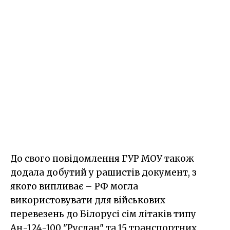
До свого повідомлення ГУР МОУ також
додала добутий у рашистів документ, з
якого випливає – РФ могла
використовувати для військових
перевезень до Білорусі сім літаків типу
Ан-124-100 "Руслан" та 15 транспортних