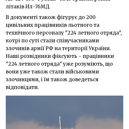
літаків Ил-76МД.
В документі також фігурує до 200
цивільних працівників льотного та
технічного персоналу "224 летного отряда",
котрі по суті стали співучасниками
злочинів армії РФ на території України.
Наші розвідники фіксують - працівники
"224 летного отряда" уже розуміють, що
вони уже також стали військовими
злочинцями, і їм також доведеться
відповідати.