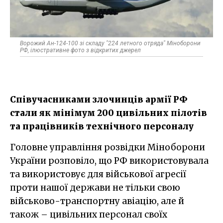
Ворожий Ан-124-100 зі складу "224 летного отряда" Міноборони
РФ, ілюстративне фото з відкритих джерел
Співучасниками злочинців армії РФ
стали як мінімум 200 цивільних пілотів
та працівників технічного персоналу
Головне управління розвідки Міноборони
України розповіло, що РФ використовувала
та використовує для військової агресії
проти нашої держави не тільки свою
військово-транспортну авіацію, але й
також – цивільних персонал своїх