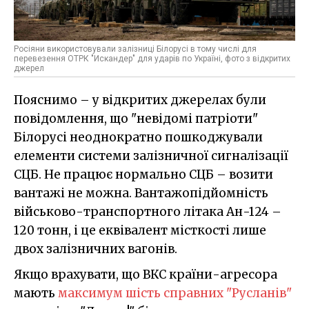
Росіяни використовували залізниці Білорусі в тому числі для
перевезення ОТРК "Искандер" для ударів по Україні, фото з відкритих
джерел
Пояснимо – у відкритих джерелах були
повідомлення, що "невідомі патріоти"
Білорусі неоднократно пошкоджували
елементи системи залізничної сигналізації
СЦБ. Не працює нормально СЦБ – возити
вантажі не можна. Вантажопідйомність
військово-транспортного літака Ан-124 –
120 тонн, і це еквівалент місткості лише
двох залізничних вагонів.
Якщо врахувати, що ВКС країни-агресора
мають
максимум шість справних "Русланів"