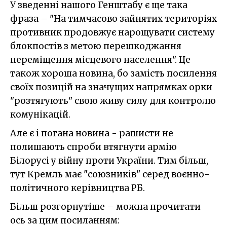
У зведенні нашого Генштабу є ще така
фраза – "На тимчасово зайнятих територіях
противник продовжує нарощувати систему
блокпостів з метою перешкоджання
переміщення місцевого населення". Це
також хороша новина, бо замість посилення
своїх позицій на значущих напрямках орки
"розтягують" свою живу силу для контролю
комунікацій.
Але є і погана новина - рашисти не
полишають спроби втягнути армію
Білорусі у війну проти України. Тим більш,
тут Кремль має "союзників" серед воєнно-
політичного керівництва РБ.
Більш розгорнутіше – можна прочитати
ось за цим посиланням: