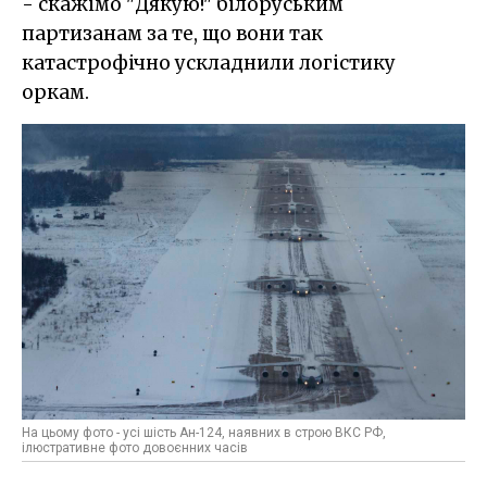
- скажімо "Дякую!" білоруським
партизанам за те, що вони так
катастрофічно ускладнили логістику
оркам.
На цьому фото - усі шість Ан-124, наявних в строю ВКС РФ,
ілюстративне фото довоєнних часів