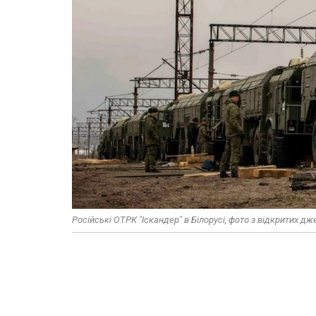
Російські ОТРК "Іскандер" в Білорусі, фото з відкритих дж