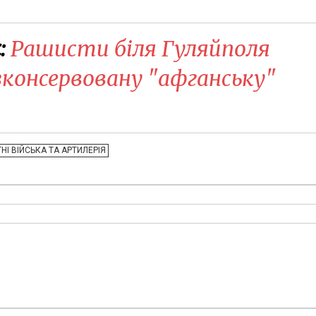
:
Рашисти біля Гуляйполя
зконсервовану "афганську"
НІ ВІЙСЬКА ТА АРТИЛЕРІЯ