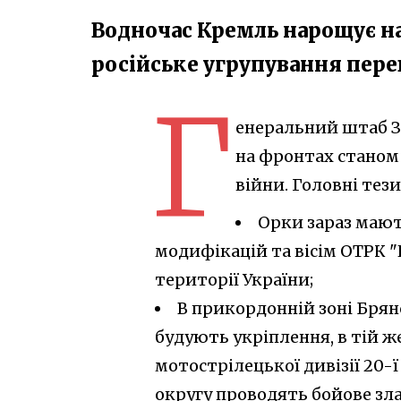
Водночас Кремль нарощує на
російське угрупування пере
Г
енеральний штаб З
на фронтах станом н
війни. Головні тези
Орки зараз мають
модифікацій та вісім ОТРК 
території України;
В прикордонній зоні Брян
будують укріплення, в тій ж
мотострілецької дивізії 20-ї
округу проводять бойове зла