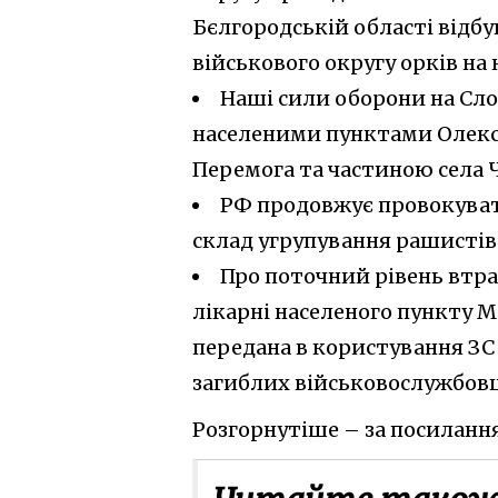
Бєлгородській області відб
військового округу орків на
Наші сили оборони на Сл
населеними пунктами Олекса
Перемога та частиною села 
РФ продовжує провокувати
склад угрупування рашистів 
Про поточний рівень втра
лікарні населеного пункту 
передана в користування ЗС 
загиблих військовослужбовц
Розгорнутіше – за посиланн