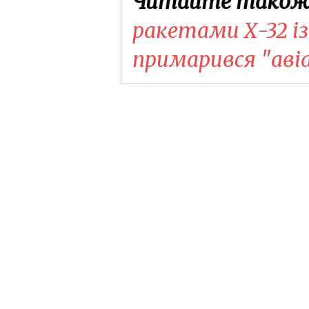
Читайте також
ракетами Х-32 і
примарився "аві