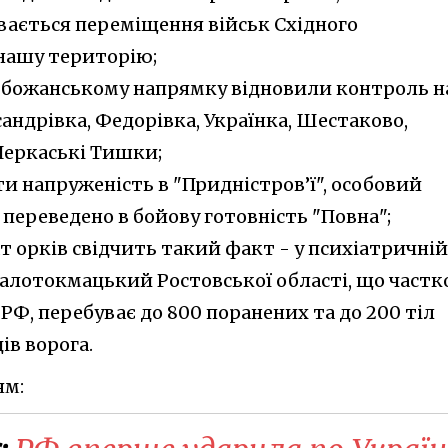
увається переміщення військ Східного
 нашу територію;
обожанському напрямку відновили контроль н
ндрівка, Федорівка, Українка, Шестаково,
Черкаські Тишки;
 напруженість в "Придністров’ї", особовий
переведено в бойову готовність "Повна";
т орків свідчить такий факт - у психіатричній
Малотокмацький Ростовської області, що частк
РФ, перебуває до 800 поранених та до 200 тіл
ів ворога.
ям: