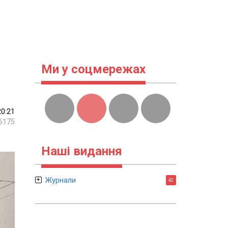
Ми у соцмережах
20:21
6175
Наші видання
Журнали
42