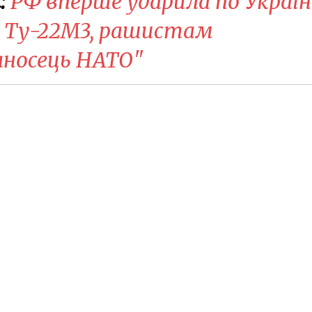
:
РФ вперше ударила по Україн
з Ту-22М3, рашистам
аносець НАТО"