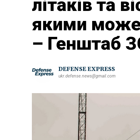
літаків та ві
якими може 
– Генштаб 
DEFENSE EXPRESS
ukr.defense.news@gmail.com