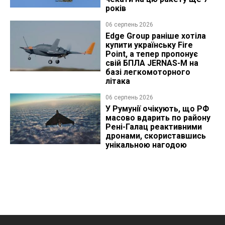
років
06 серпень 2026
Edge Group раніше хотіла
купити українську Fire
Point, а тепер пропонує
свій БПЛА JERNAS-M на
базі легкомоторного
літака
06 серпень 2026
У Румунії очікують, що РФ
масово вдарить по району
Рені-Галац реактивними
дронами, скориставшись
унікальною нагодою