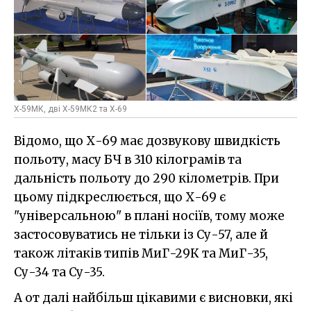
Х-59МК, дві Х-59МК2 та Х-69
Відомо, що Х-69 має дозвукову швидкість
польоту, масу БЧ в 310 кілограмів та
дальність польоту до 290 кілометрів. При
цьому підкреслюється, що Х-69 є
"універсальною" в плані носіїв, тому може
застосовуватись не тільки із Су-57, але й
також літаків типів МиГ-29К та МиГ-35,
Су-34 та Су-35.
А от далі найбільш цікавими є висновки, які