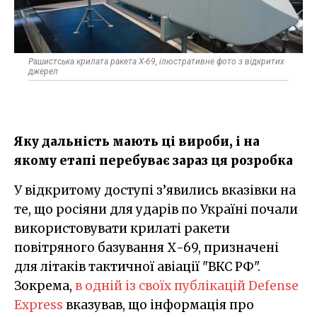
Рашистська крилата ракета Х-69, ілюстративне фото з відкритих
джерел
Яку дальність мають ці вироби, і на
якому етапі перебуває зараз ця розробка
У відкритому доступі з’явились вказівки на
те, що росіяни для ударів по Україні почали
використовувати крилаті ракети
повітряного базування Х-69, призначені
для літаків тактичної авіації "ВКС РФ".
Зокрема,
в одній із своїх публікацій Defense
Express
вказував, що інформація про