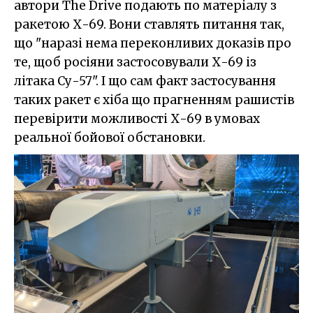
автори The Drive подають по матеріалу з
ракетою Х-69. Вони ставлять питання так,
що "наразі нема переконливих доказів про
те, щоб росіяни застосовували Х-69 із
літака Су-57". І що сам факт застосування
таких ракет є хіба що прагненням рашистів
перевірити можливості Х-69 в умовах
реальної бойової обстановки.