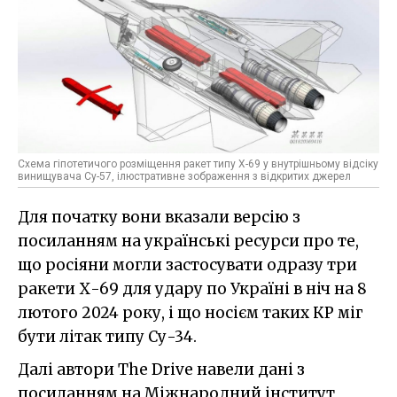
Схема гіпотетичого розміщення ракет типу Х-69 у внутрішньому відсіку
винищувача Су-57, ілюстративне зображення з відкритих джерел
Для початку вони вказали версію з
посиланням на українські ресурси про те,
що росіяни могли застосувати одразу три
ракети Х-69 для удару по Україні в ніч на 8
лютого 2024 року, і що носієм таких КР міг
бути літак типу Су-34.
Далі автори The Drive навели дані з
посиланням на Міжнародний інститут