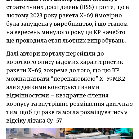
стратегічних досліджень (IISS) про те, що в
лютому 2023 року ракета Х-69 ймовірно
була запущена у виробництво, і що станом
на вересень минулого року ця КР начебто
ще проходила етап льотних випробувань.
Далі автори порталу перейшли до
короткого опису відомих характеристик
ракети Х-69, зокрема до того, що цю КР
можна назвати "перепаковкою" Х-59МК2,
але з деякими конструктивними
відмінностями – квадратне січення
корпусу та внутрішнє розміщення двигуна з
тим, щоб ця ракета могла розміщуватись у
відсіку літака Су-57.