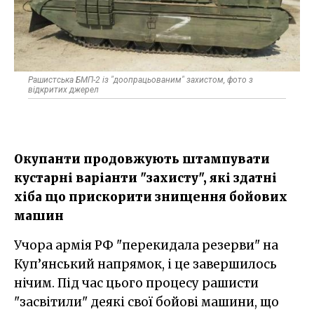
Рашистська БМП-2 із "доопрацьованим" захистом, фото з
відкритих джерел
Окупанти продовжують штампувати
кустарні варіанти "захисту", які здатні
хіба що прискорити знищення бойових
машин
Учора армія РФ "перекидала резерви" на
Куп’янський напрямок, і це завершилось
нічим. Під час цього процесу рашисти
"засвітили" деякі свої бойові машини, що