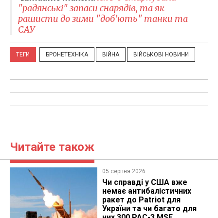
"радянські" запаси снарядів, та як
рашисти до зими "доб’ють" танки та
САУ
ТЕГИ
БРОНЕТЕХНІКА
ВІЙНА
ВІЙСЬКОВІ НОВИНИ
Читайте також
05 серпня 2026
Чи справді у США вже
немає антибалістичних
ракет до Patriot для
України та чи багато для
них 300 PAC-3 MSE