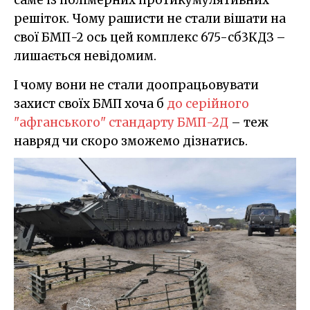
решіток. Чому рашисти не стали вішати на
свої БМП-2 ось цей комплекс 675-сб3КДЗ –
лишається невідомим.
І чому вони не стали доопрацьовувати
захист своїх БМП хоча б
до серійного
"афганського" стандарту БМП-2Д
– теж
навряд чи скоро зможемо дізнатись.