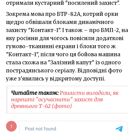
отримали кустарний "посилений захист".
Зокрема мова про БТР-82А, котрий орки
щедро обвішали блоками динамічного
захисту "Контакт-1". І також – про БМП-2, на
яку росіяни для чогось повісили додаткові
гумово-тканинні екрани і блоки того ж
"Контакт-1", після чого ця бойова машина
стала схожа на "Залізний капут" із одного
пострадянського серіалу. Відповідні фото
уже з'явились у відкритому доступі.
Читайте також:
Рашисти вигадали, як
нарешті "осучаснити" захист для
древнього Т-62 (фото)