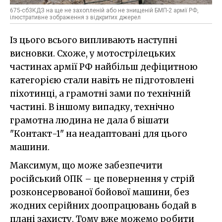
675-сб3КДЗ на ще не захопленій або не знищеній БМП-2 армії РФ,
ілюстративне зображення з відкритих джерел
Із цього всього випливають наступні
висновки. Схоже, у мотострілецьких
частинах армії РФ найбільш дефіцитною
категорією стали навіть не підготовлені
піхотинці, а грамотні зами по технічній
частині. В іншому випадку, технічно
грамотна людина не дала б вішати
"Контакт-1" на неадаптовані для цього
машини.
Максимум, що може забезпечити
російський ОПК – це повернення у стрій
розконсервованої бойової машини, без
жодних серійних доопрацювань бодай в
плані захисту. Тому вже можемо робити