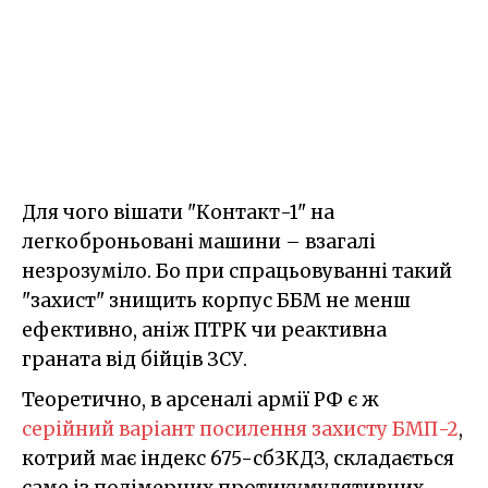
Для чого вішати "Контакт-1" на
легкоброньовані машини – взагалі
незрозуміло. Бо при спрацьовуванні такий
"захист" знищить корпус ББМ не менш
ефективно, аніж ПТРК чи реактивна
граната від бійців ЗСУ.
Теоретично, в арсеналі армії РФ є ж
серійний варіант посилення захисту БМП-2
,
котрий має індекс 675-сб3КДЗ, складається
саме із полімерних протикумулятивних