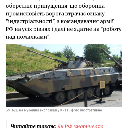
обережне припущення, що оборонна
промисловість ворога втрачає ознаку
"індустріальності", а командування армії
РФ на усіх рівнях і далі не здатне на "роботу
над помилками".
БМП-2Д на музейній експозиції у Києві, фото ілюстративне
Читайте також:
Як РФ змарнувала