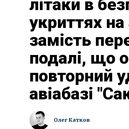
літаки в бе
укриттях на
замість пер
подалі, що 
повторний у
авіабазі "Са
Олег Катков