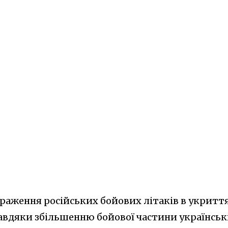
раження російських бойових літаків в укритт
авдяки збільшенню бойової частини українсь