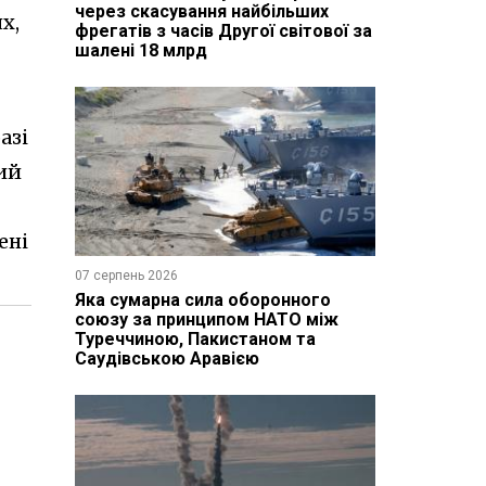
через скасування найбільших
х,
фрегатів з часів Другої світової за
шалені 18 млрд
азі
ий
ені
07 серпень 2026
Яка сумарна сила оборонного
союзу за принципом НАТО між
Туреччиною, Пакистаном та
Саудівською Аравією