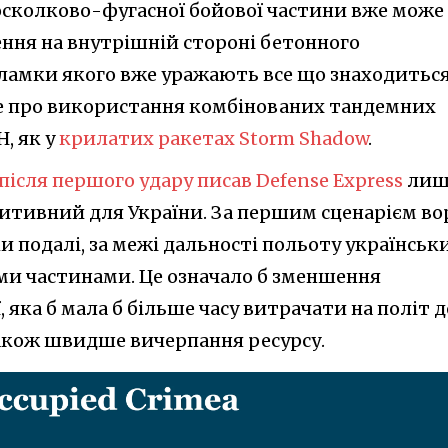
и осколково-фугасної бойової частини вже може
ння на внутрішній стороні бетонного
уламки якого вже уражають все що знаходитьс
де про використання комбінованих тандемних
, як у
крилатих ракетах Storm Shadow
.
після першого удару писав Defense Express
лиш
зитивний для України. За першим сценарієм во
ки подалі, за межі дальності польоту українськ
ми частинами. Це означало б зменшення
, яка б мала б більше часу витрачати на політ д
також швидше вичерпання ресурсу.