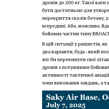
дронів до 200 кг. Такої ваг
бути достатньою для утворе
перекриття сколів бетону, 
всередині. Або, можливо, й
бойових частин типу BROACH
В цій ситуації у рашистів, як
два варіанти, будь-який по
міг би перекинути свої літа
дронів з потужними бойови
активності тактичної авіації
зони виконання завдань, а 