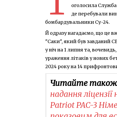
Т
оголосила Служба 
де перебували ви
бомбардувальники Су-24.
Й одразу нагадаємо, що це вж
"Саки", який був завданий С
у ніч на 1 липня та, вочеви
ураження літаків у нових бе
2024 року на 14 прифронтови
Читайте також
надання ліцензії
Patriot PAC-3 Ні
показовим для в