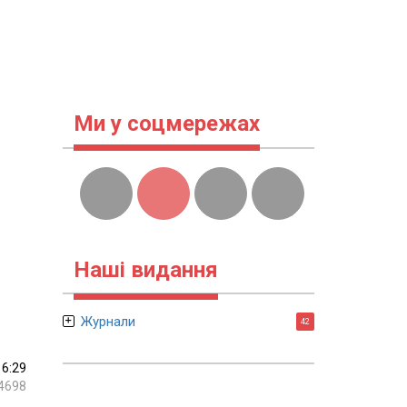
Ми у соцмережах
Наші видання
Журнали
42
16:29
4698