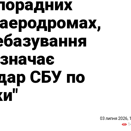
зпорадних
 аеродромах,
ебазування
означає
дар СБУ по
ки"
03 липня 2026, 
1