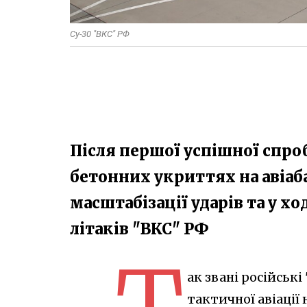
Су-30 "ВКС" РФ
Після першої успішної спро
бетонних укриттях на авіаб
масштабізації ударів та у х
літаків "ВКС" РФ
ак звані російськ
тактичної авіації