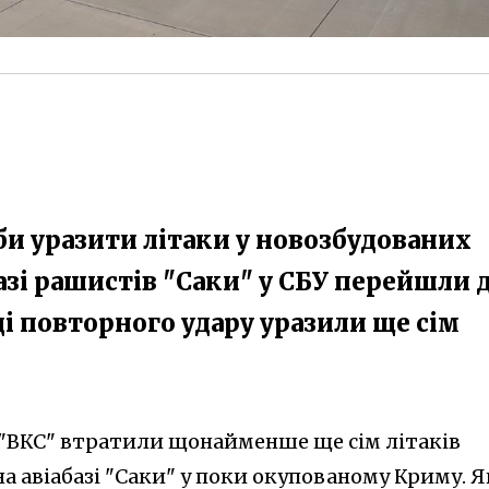
би уразити літаки у новозбудованих
азі рашистів "Саки" у СБУ перейшли 
оді повторного удару уразили ще сім
і "ВКС" втратили щонайменше ще сім літаків
 на авіабазі "Саки" у поки окупованому Криму. Я