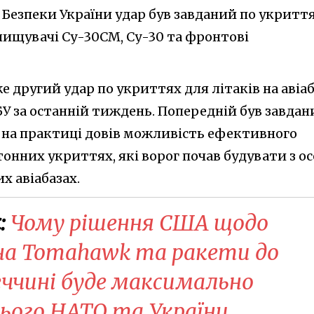
Безпеки України удар був завданий по укриття
нищувачі Су-30СМ, Су-30 та фронтові
е другий удар по укриттях для літаків на авіаб
БУ за останній тиждень. Попередній був завдан
дь, на практиці довів можливість ефективного
тонних укриттях, які ворог почав будувати з ос
х авіабазах.
:
Чому рішення США щодо
 на Tomahawk та ракети до
меччині буде максимально
сього НАТО та України