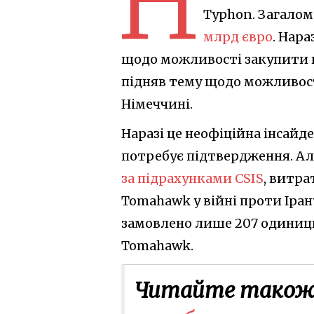
Н
Typhon. Загалом
млрд євро
. Нара
щодо можливості закупити ц
підняв тему щодо можливості
Німеччині.
Наразі це неофіційна інсайд
потребує підтвердження. Але
за підрахунками CSIS
, витр
Tomahawk у війні проти Іран
замовлено лише 207 одиниць,
Tomahawk.
Читайте також