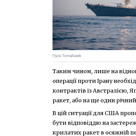
Пуск Tomahawk
Таким чином, лише на віднов
операції проти Ірану необхід
контрактів із Австралією, Я
ракет, або на ще один річни
В цій ситуації для США про
бути відповіддю на застер
крилатих ракет в осяжній пе