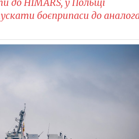
и до HIMARS, у Польщі
скати боєприпаси до аналога