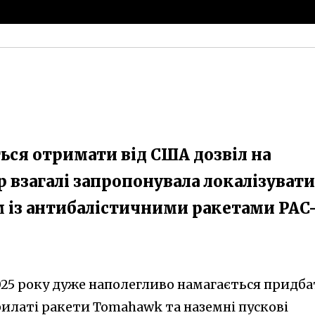
ься отримати від США дозвіл на
 взагалі запропонувала локалізувати
ом із антибалістичними ракетами PAC
025 року дуже наполегливо намагається придб
илаті ракети Tomahawk та наземні пускові