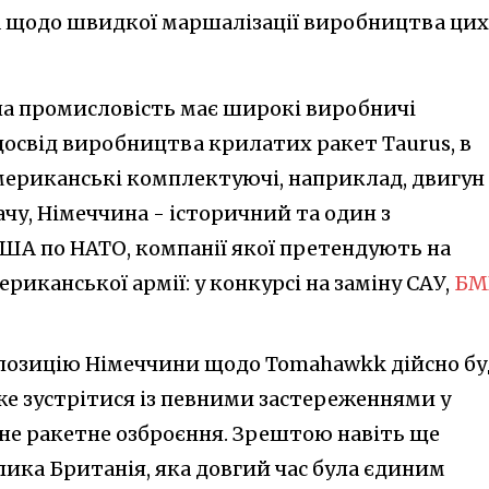
а щодо швидкої маршалізації виробництва цих
на промисловість має широкі виробничі
досвід виробництва крилатих ракет Taurus, в
американські комплектуючі, наприклад, двигун
дачу, Німеччина - історичний та один з
ША по НАТО, компанії якої претендують на
ериканської армії: у конкурсі на заміну САУ,
БМ
опозицію Німеччини щодо Tomahawkk дійсно бу
же зустрітися із певними застереженнями у
йне ракетне озброєння. Зрештою навіть ще
ка Британія, яка довгий час була єдиним