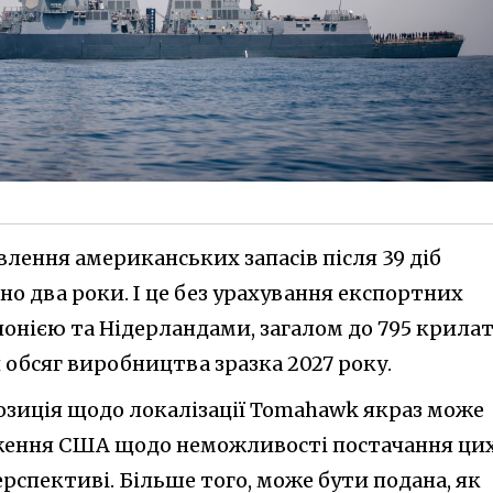
лення американських запасів після 39 діб
но два роки. І це без урахування експортних
понією та Нідерландами, загалом до 795 крила
й обсяг виробництва зразка 2027 року.
позиція щодо локалізації Tomahawk якраз може
еження США щодо неможливості постачання ци
рспективі. Більше того, може бути подана, як