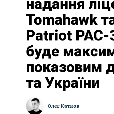
надання ліце
Tomahawk та
Patriot PAC-
буде макси
показовим д
та України
Олег Катков