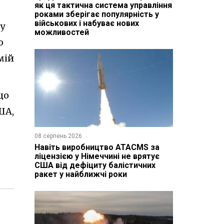
як ця тактична система управління
роками зберігає популярність у
військових і набуває нових
ну
можливостей
о
мій
що
ША,
08 серпень 2026
Навіть виробництво ATACMS за
ліцензією у Німеччині не врятує
США від дефіциту балістичних
ракет у найближчі роки