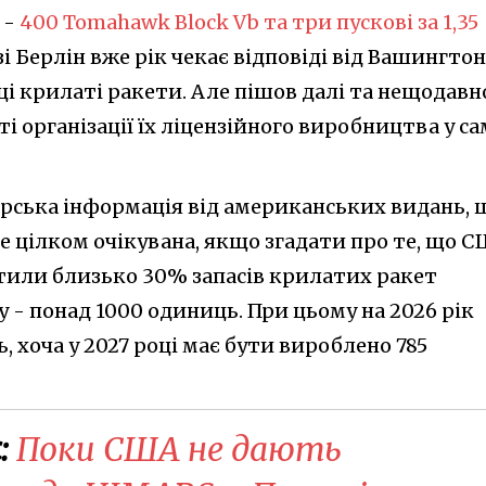
 -
400 Tomahawk Block Vb та три пускові за 1,35
зі Берлін вже рік чекає відповіді від Вашингто
і крилаті ракети. Але пішов далі та нещодавн
 організації їх ліцензійного виробництва у са
ерська інформація від американських видань, 
 цілком очікувана, якщо згадати про те, що С
атили близько 30% запасів крилатих ракет
у - понад 1000 одиниць. При цьому на 2026 рік
 хоча у 2027 році має бути вироблено 785
:
Поки США не дають