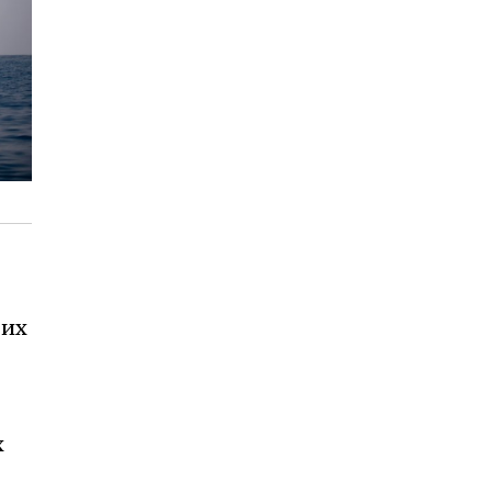
тих
х