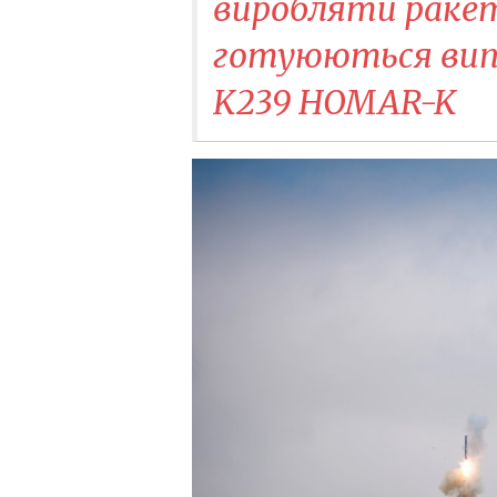
виробляти ракет
готуюються випу
K239 HOMAR-K