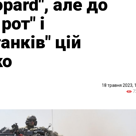
opard", але до
рот" і
анків" цій
ко
18 травня 2023, 
7