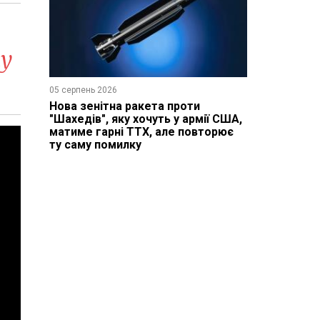
ку
05 серпень 2026
Нова зенітна ракета проти
"Шахедів", яку хочуть у армії США,
матиме гарні ТТХ, але повторює
ту саму помилку