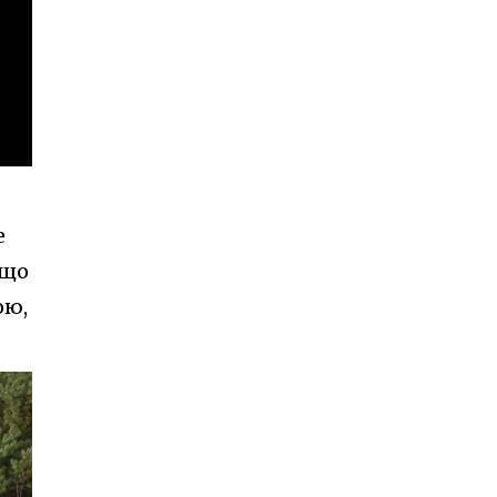
е
 що
ою,