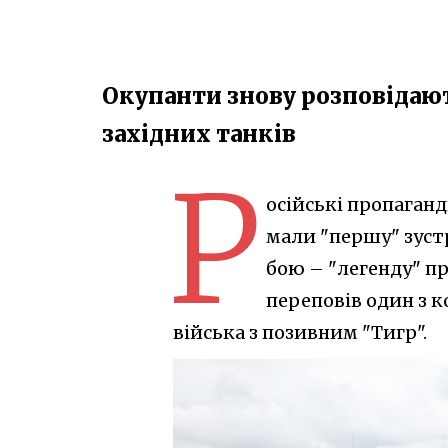
Окупанти знову розповідают
західних танків
Р
осійські пропаган
мали "першу" зустр
бою – "легенду" пр
переповів один з 
війська з позивним "Тигр".