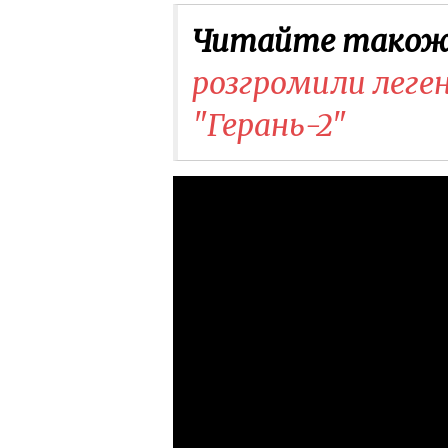
Читайте також
розгромили леген
"Герань-2"