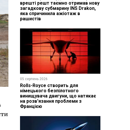
врешті решт таємно отримав нову
загадкову субмарину INS Drakon,
яка спричинила ажіотаж в
рашистів
05 серпень 2026
Rolls-Royce створить для
німецького безпілотного
винищувача двигуни, що натякає
на розв'язання проблеми з
в
Францією
сти