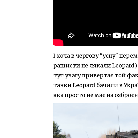
І хоча в чергову "усну" пере
рашисти не лякали Leopard)
тут увагу привертає той фак
танки Leopard бачили в Укра
яка просто не має на озброє