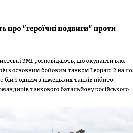
ь про "героїчні подвиги" проти
дистські ЗМІ розповідають, що окупанти вже
іч з основним бойовим танком Leopard 2 на по
о бій з одним з німецьких танків нібито
командирів танкового батальйону російського