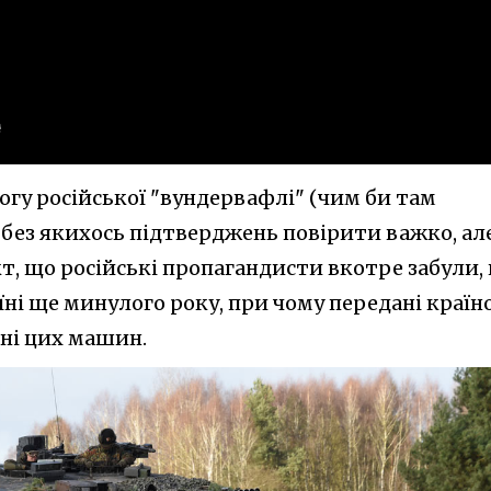
могу російської "вундервафлі" (чим би там
 без якихось підтверджень повірити важко, ал
т, що російські пропагандисти вкотре забули,
їні ще минулого року, при чому передані країн
нні цих машин.