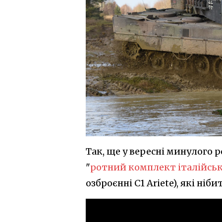
Так, ще у вересні минулого 
"
ротний комплект італійськ
озброєнні C1 Ariete), які ніб