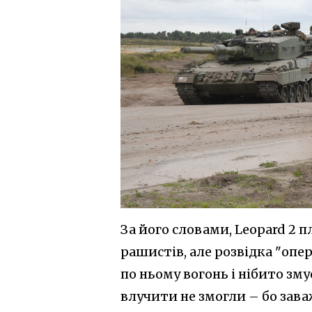
За його словами, Leopard 2
рашистів, але розвідка "опе
по ньому вогонь і нібито зм
влучити не змогли – бо зава