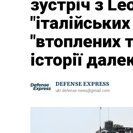
зустріч з Le
"італійських 
"втоплених т
історії дале
DEFENSE EXPRESS
ukr.defense.news@gmail.com