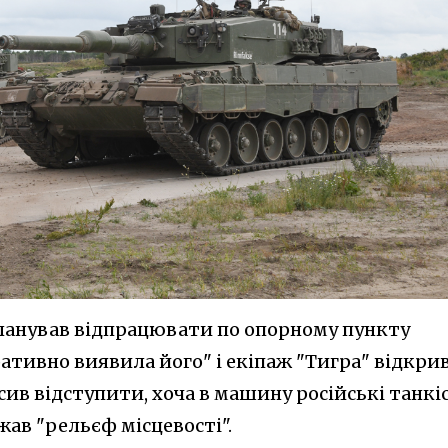
 планував відпрацювати по опорному пункту
ративно виявила його" і екіпаж "Тигра" відкри
усив відступити, хоча в машину російські танкі
жав "рельєф місцевості".