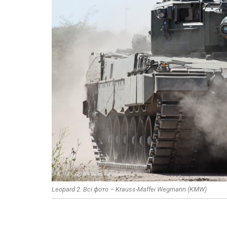
Leopard 2. Всі фото – Krauss-Maffei Wegmann (KMW)