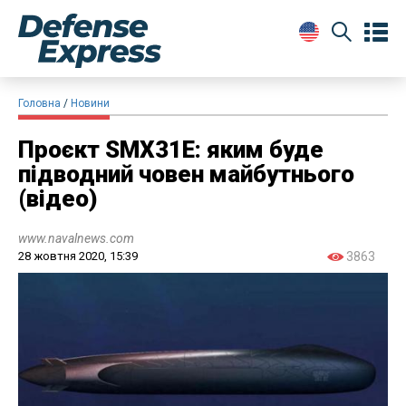
Головна
Новини
Проєкт SMX31E: яким буде
підводний човен майбутнього
(відео)
www.navalnews.com
28 жовтня 2020, 15:39
3863