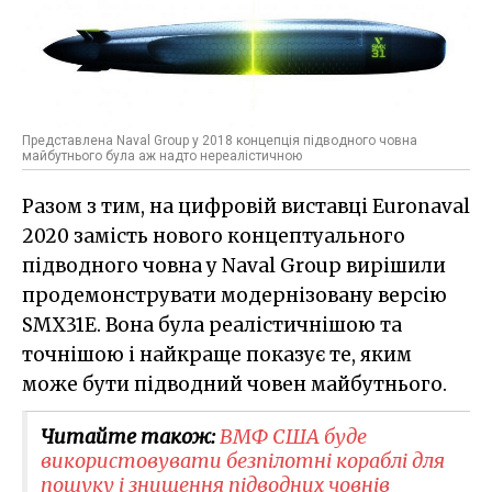
Представлена Naval Group у 2018 концепція підводного човна
майбутнього була аж надто нереалістичною
Разом з тим, на цифровій виставці Euronaval
2020 замість нового концептуального
підводного човна у Naval Group вирішили
продемонструвати модернізовану версію
SMX31Е. Вона була реалістичнішою та
точнішою і найкраще показує те, яким
може бути підводний човен майбутнього.
Читайте також:
ВМФ США буде
використовувати безпілотні кораблі для
пошуку і знищення підводних човнів