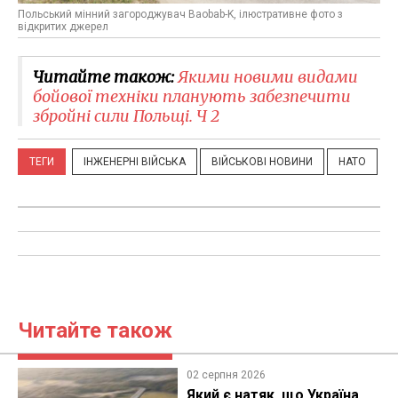
Польський мінний загороджувач Baobab-K, ілюстративне фото з
відкритих джерел
Читайте також:
Якими новими видами
бойової техніки планують забезпечити
збройні сили Польщі. Ч 2
ТЕГИ
ІНЖЕНЕРНІ ВІЙСЬКА
ВІЙСЬКОВІ НОВИНИ
НАТО
Читайте також
02 серпня 2026
Який є натяк, що Україна