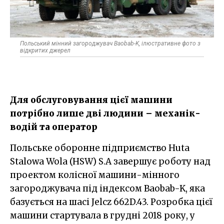
Польський мінний загороджувач Baobab-K, ілюстративне фото з
відкритих джерел
Для обслуговування цієї машини
потрібно лише дві людини – механік-
водій та оператор
Польське оборонне підприємство Huta
Stalowa Wola (HSW) S.A завершує роботу над
проектом колісної машини-мінного
загороджувача під індексом Baobab-K, яка
базується на шасі Jelcz 662D.43. Розробка цієї
машини стартувала в грудні 2018 року, у