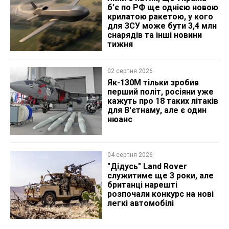
б’є по РФ ще однією новою
крилатою ракетою, у кого
для ЗСУ може бути 3,4 млн
снарядів та інші новини
тижня
02 серпня 2026
Як-130М тільки зробив
перший політ, росіяни уже
кажуть про 18 таких літаків
для В'єтнаму, але є один
нюанс
04 серпня 2026
"Дідусь" Land Rover
служитиме ще 3 роки, але
британці нарешті
розпочали конкурс на нові
легкі автомобілі