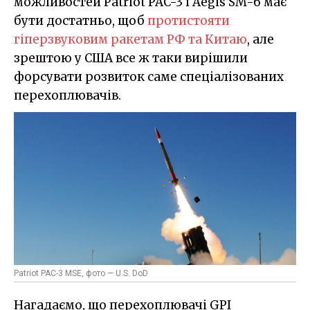
можливостей Patriot PAC-3 і Aegis SM-6 має
бути достатньо, щоб
протистояти
гіперзвуковим ракетам РФ та Китаю
, але
зрештою у США все ж таки вирішили
форсувати розвиток саме спеціалізованих
перехоплювачів.
Patriot PAC-3 MSE, фото — U.S. DoD
Нагадаємо, що перехоплювачі GPI