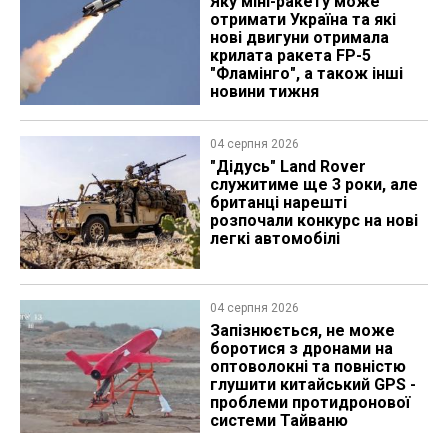
Яку міні-ракету може
отримати Україна та які
нові двигуни отримала
крилата ракета FP-5
"Фламінго", а також інші
новини тижня
04 серпня 2026
"Дідусь" Land Rover
служитиме ще 3 роки, але
британці нарешті
розпочали конкурс на нові
легкі автомобілі
04 серпня 2026
Запізнюється, не може
боротися з дронами на
оптоволокні та повністю
глушити китайський GPS -
проблеми протидронової
системи Тайваню