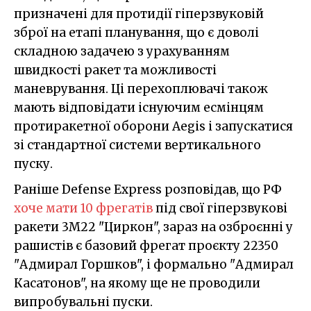
призначені для протидії гіперзвуковій
зброї на етапі планування, що є доволі
складною задачею з урахуванням
швидкості ракет та можливості
маневрування. Ці перехоплювачі також
мають відповідати існуючим есмінцям
протиракетної оборони Aegis і запускатися
зі стандартної системи вертикального
пуску.
Раніше Defense Express розповідав, що РФ
хоче мати 10 фрегатів
під свої гіперзвукові
ракети 3М22 "Циркон", зараз на озброєнні у
рашистів є базовий фрегат проєкту 22350
"Адмирал Горшков", і формально "Адмирал
Касатонов", на якому ще не проводили
випробувальні пуски.