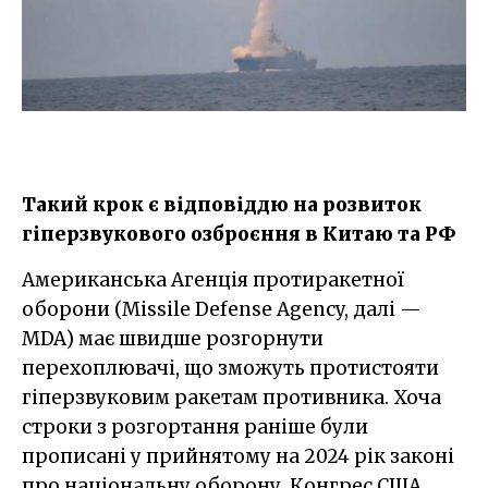
Такий крок є відповіддю на розвиток
гіперзвукового озброєння в Китаю та РФ
Американська Агенція протиракетної
оборони (Missile Defense Agency, далі —
MDA) має швидше розгорнути
перехоплювачі, що зможуть протистояти
гіперзвуковим ракетам противника. Хоча
строки з розгортання раніше були
прописані у прийнятому на 2024 рік законі
про національну оборону, Конгрес США