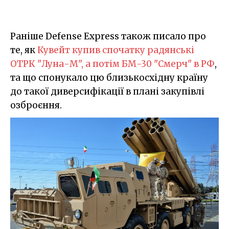
Раніше Defense Express також писало про
те, як
Кувейт купив спочатку радянські
ОТРК "Луна-М", а потім БМ-30 "Смерч" в РФ
,
та що спонукало цю близькосхідну країну
до такої диверсифікації в плані закупівлі
озброєння.