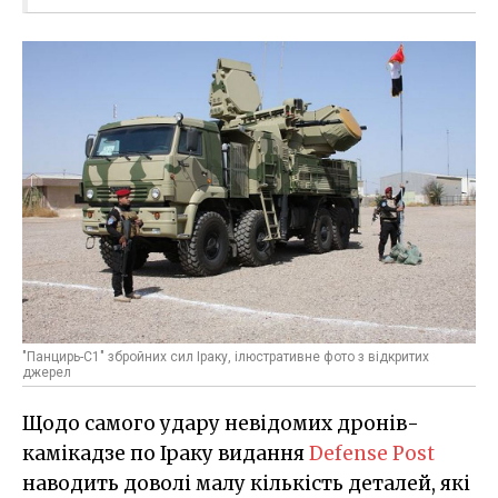
"Панцирь-С1" збройних сил Іраку, ілюстративне фото з відкритих
джерел
Щодо самого удару невідомих дронів-
камікадзе по Іраку видання
Defense Post
наводить доволі малу кількість деталей, які