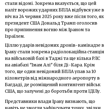
стали відомі. Зокрема вказується, що цей
наліт ворожих ударних БПЛА відбувся уже в
ніч на 24 червня 2025 року вже після того, як
президент США Дональд Трамп оголосив
про припинення вогню між Іраном та
Ізраїлем.
Ціллю ударів невідомих дронів-камікадзе в
Іраку стали зокрема радіолокаційна станція
на військовій базі в Таджі та ще кілька РЛС
на авіабазі "Імам Алі" біля Ді-Кара. Крім
того, ще один невідомий БПЛА упав за 10
кілометрів від міжнародного аеропорту в
Багдаді, де розміщений контингент військ
США, що залучені до боротьби проти ІДІЛу.
Представники влади Іраку визнають, що
навіть не змогли зафіксувати точку, звідки