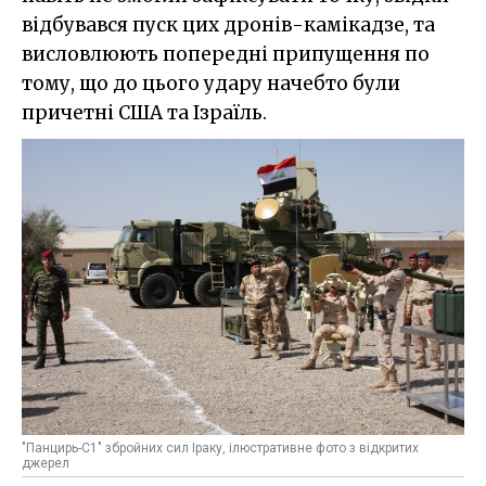
відбувався пуск цих дронів-камікадзе, та
висловлюють попередні припущення по
тому, що до цього удару начебто були
причетні США та Ізраїль.
"Панцирь-С1" збройних сил Іраку, ілюстративне фото з відкритих
джерел