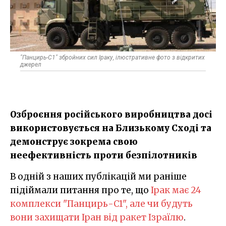
"Панцирь-С1" збройних сил Іраку, ілюстративне фото з відкритих
джерел
Озброєння російського виробництва досі
використовується на Близькому Сході та
демонструє зокрема свою
неефективність проти безпілотників
В одній з наших публікацій ми раніше
підіймали питання про те, що
Ірак має 24
комплекси "Панцирь-С1", але чи будуть
вони захищати Іран від ракет Ізраїлю
.