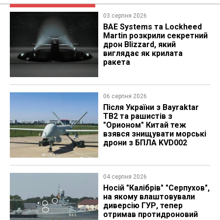
03 серпня 2026
BAE Systems та Lockheed
Martin розкрили секретний
дрон Blizzard, який
виглядає як крилата
ракета
06 серпня 2026
Після України з Bayraktar
TB2 та рашистів з
"Орионом" Китай теж
взявся знищувати морські
дрони з БПЛА KVD002
04 серпня 2026
Носій "Калібрів" "Серпухов",
на якому влаштовували
диверсію ГУР, тепер
отримав протидроновий