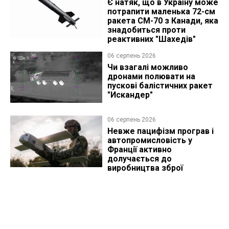
Є натяк, що в Україну може
потрапити маленька 72-см
ракета CM-70 з Канади, яка
знадобиться проти
реактивних "Шахедів"
06 серпень 2026
Чи взагалі можливо
дронами полювати на
пускові балістичних ракет
"Искандер"
06 серпень 2026
Невже пацифізм програв і
автопромисловість у
Франції активно
долучається до
виробництва зброї