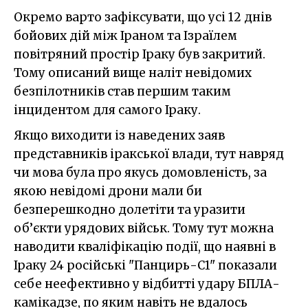
Окремо варто зафіксувати, що усі 12 днів
бойових дій між Іраном та Ізраїлем
повітряний простір Іраку був закритий.
Тому описаний вище наліт невідомих
безпілотників став першим таким
інцидентом для самого Іраку.
Якщо виходити із наведених заяв
представників іракської влади, тут навряд
чи мова була про якусь домовленість, за
якою невідомі дрони мали би
безперешкодно долетіти та уразити
об’єкти урядових військ. Тому тут можна
наводити кваліфікацію події, що наявні в
Іраку 24 російські "Панцирь-С1" показали
себе неефективно у відбитті удару БПЛА-
камікадзе, по яким навіть не вдалось