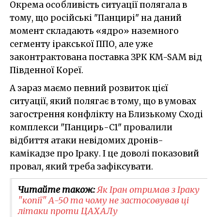
Окрема особливість ситуації полягала в
тому, що російські "Панцирі" на даний
момент складають «ядро» наземного
сегменту іракської ППО, але уже
законтрактована поставка ЗРК KM-SAM від
Південної Кореї.
А зараз маємо певний розвиток цієї
ситуації, який полягає в тому, що в умовах
загострення конфлікту на Близькому Сході
комплекси "Панцирь-С1" провалили
відбиття атаки невідомих дронів-
камікадзе про Іраку. І це доволі показовий
провал, який треба зафіксувати.
Читайте також:
Як Іран отримав з Іраку
"копії" А-50 та чому не застосовував ці
літаки проти ЦАХАЛу